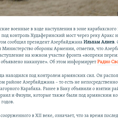
кие военные в ходе наступления в зоне карабахского
и под контроль Худаферинский мост через реку Аракс н
том сообщил президент Азербайджана
Ильхам Алиев
.
и Министерство обороны Армении, отметив, что Азер
аступление на южном участке фронта «вопреки перем
 объявлено накануне». Об этом информирует
Радио Св
года находился под контролем армянских сил. Он распо
м районе Азербайджана – то есть не непосредственно
агорного Карабаха. Ранее в Баку объявили о взятии р
раил и Физули, которые также были под армянским ко
 годов.
 сооруженного в XII веке, означает, что за время после