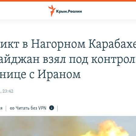
икт в Нагорном Карабахе
айджан взял под контрол
анице с Ираном
, 23:42
ся
Читать без VPN