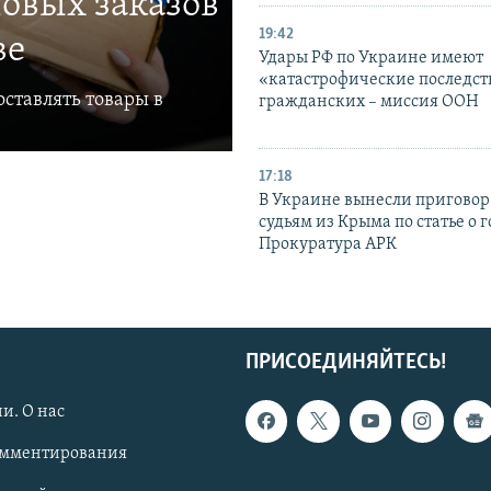
овых заказов
19:42
ве
Удары РФ по Украине имеют
«катастрофические последст
ставлять товары в
гражданских – миссия ООН
17:18
В Украине вынесли приговор
судьям из Крыма по статье о 
Прокуратура АРК
ПРИСОЕДИНЯЙТЕСЬ!
и. О нас
омментирования