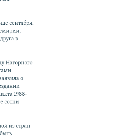
нце сентября.
ремирии,
друга в
ду Нагорного
янами
заявила о
создании
икта 1988-
ее сотни
ой из стран
 быть