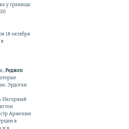
ка у границы
-30
в 18 октября
 в
н,
Реджеп
которые
ию. Эрдоган
м
ть Нагорный
ингтон
истр Армении
урции в
 и в