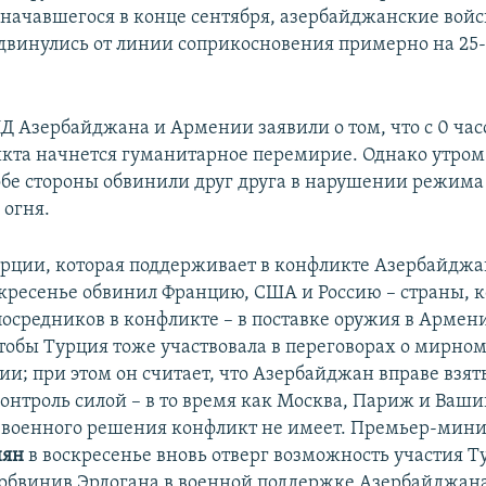
 начавшегося в конце сентября, азербайджанские войс
двинулись от линии соприкосновения примерно на 25
 Азербайджана и Армении заявили о том, что с 0 часо
икта начнется гуманитарное перемирие. Однако утром
обе стороны обвинили друг друга в нарушении режима
огня.​
рции, которая поддерживает в конфликте Азербайджа
кресенье обвинил Францию, США и Россию – страны, 
посредников в конфликте – в поставке оружия в Армен
чтобы Турция тоже участвовала в переговорах о мирно
ии; при этом он считает, что Азербайджан вправе взя
контроль силой – в то время как Москва, Париж и Ваш
о военного решения конфликт не имеет. Премьер-мин
нян
в воскресенье вновь отверг возможность участия Т
 обвинив Эрдогана в военной поддержке Азербайджана