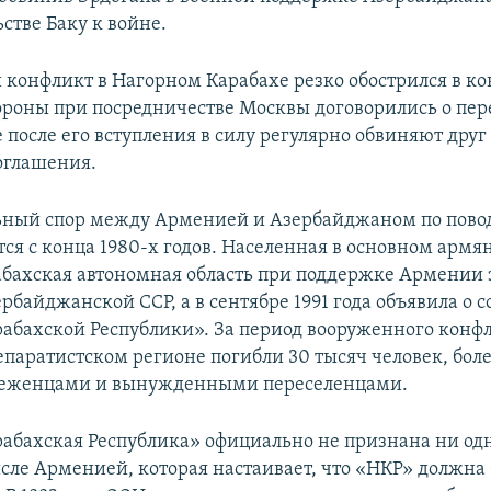
стве Баку к войне.
конфликт в Нагорном Карабахе резко обострился в ко
тороны при посредничестве Москвы договорились о пе
 после его вступления в силу регулярно обвиняют друг 
оглашения.
ный спор между Арменией и Азербайджаном по пово
тся с конца 1980-х годов. Населенная в основном арм
бахская автономная область при поддержке Армении 
рбайджанской ССР, а в сентябре 1991 года объявила о 
абахской Республики». За период вооруженного конфл
сепаратистском регионе погибли 30 тысяч человек, бол
 беженцами и вынужденными переселенцами.
абахская Республика» официально не признана ни одн
исле Арменией, которая настаивает, что «НКР» должна