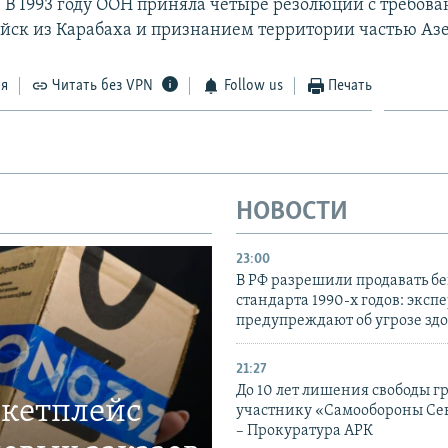
 В 1993 году ООН приняла четыре резолюции с требов
йск из Карабаха и признанием территории частью Аз
ся
Читать без VPN
Follow us
Печать
НОВОСТИ
23:00
В РФ разрешили продавать б
стандарта 1990-х годов: эксп
предупреждают об угрозе зд
21:27
До 10 лет лишения свободы г
ркетплейс
участнику «Самообороны Се
– Прокуратура АРК