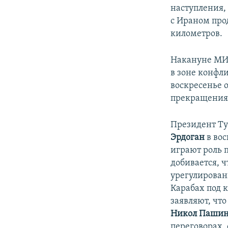
наступления,
с Ираном про
километров.
Накануне МИД
в зоне конфл
воскресенье 
прекращения 
Президент Ту
Эрдоган
в вос
играют роль 
добивается, 
урегулирован
Карабах под 
заявляют, чт
Никол Паши
переговорах,