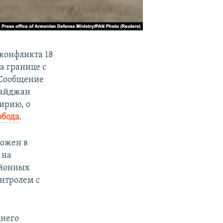
 конфликта 18
а границе с
 Сообщение
байджан
ирию, о
обода
.
ложен в
 на
айонных
нтролем с
днего