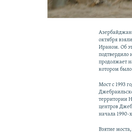
Азербайджанс
октября взял
Ираном. Об э
подтвердило 
продолжает н
котором было
Мост с 1993 
Джебраильско
территории Н
центров Джеб
начала 1990-х
Взятие моста,