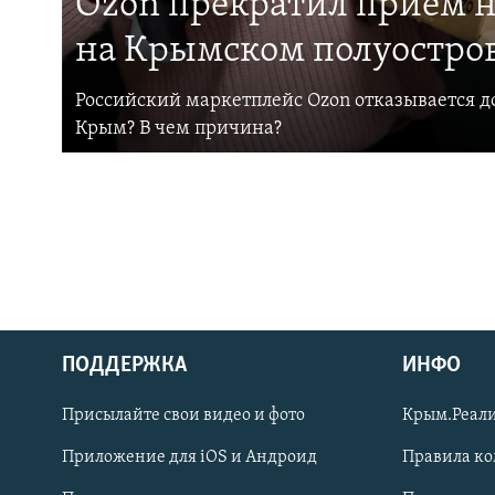
Ozon прекратил прием н
на Крымском полуостро
Российский маркетплейс Ozon отказывается до
Крым? В чем причина?
ПОДДЕРЖКА
ИНФО
Українською
Присылайте свои видео и фото
Крым.Реали
Qırımtatar
Приложение для iOS и Андроид
Правила к