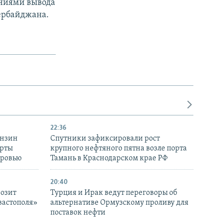
аниями вывода
ербайджана.
22:36
ензин
Спутники зафиксировали рост
ерты
крупного нефтяного пятна возле порта
оровью
Тамань в Краснодарском крае РФ
20:40
розит
Турция и Ирак ведут переговоры об
вастополя»
альтернативе Ормузскому проливу для
поставок нефти