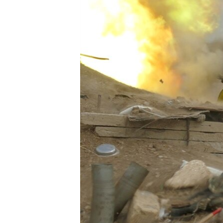
ПОБЕДИТЕЛЕЙ НЕ СУДЯТ?
КРЫМ.НЕПОКОРЕННЫЙ
ELIFBE
УКРАИНСКАЯ ПРОБЛЕМА КРЫМА