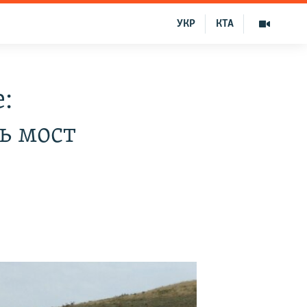
УКР
КТА
:
ь мост