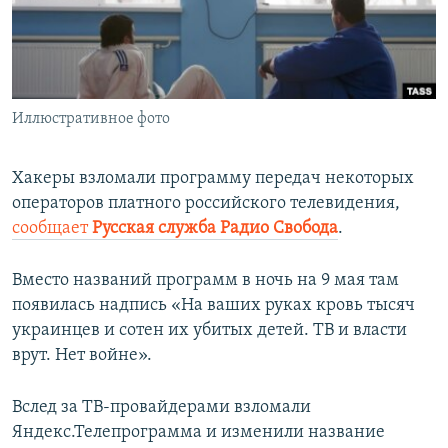
ПРИСОЕДИНЯЙТЕСЬ!
ПОБЕДИТЕЛЕЙ НЕ СУДЯТ?
КРЫМ.НЕПОКОРЕННЫЙ
ELIFBE
Иллюстративное фото
УКРАИНСКАЯ ПРОБЛЕМА КРЫМА
Все сайты RFE/RL
Хакеры взломали программу передач некоторых
операторов платного российского телевидения,
сообщает
Русская служба Радио Свобода
.
Вместо названий программ в ночь на 9 мая там
появилась надпись «На ваших руках кровь тысяч
украинцев и сотен их убитых детей. ТВ и власти
врут. Нет войне».
Вслед за ТВ-провайдерами взломали
Яндекс.Телепрограмма и изменили название