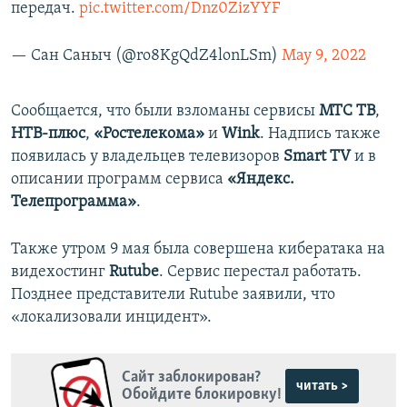
передач.
pic.twitter.com/Dnz0ZizYYF
— Сан Саныч (@ro8KgQdZ4lonLSm)
May 9, 2022
Сообщается, что были взломаны сервисы
МТС ТВ
,
НТВ-плюс
,
«Ростелекома»
и
Wink
. Надпись также
появилась у владельцев телевизоров
Smart TV
и в
описании программ сервиса
«Яндекс.
Телепрограмма»
.
Также утром 9 мая была совершена кибератака на
видехостинг
Rutube
. Сервис перестал работать.
Позднее представители Rutube заявили, что
«локализовали инцидент».
Сайт заблокирован?
читать >
Обойдите блокировку!