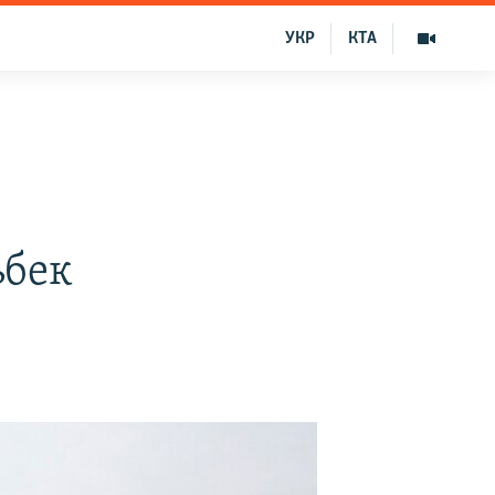
УКР
КТА
ьбек