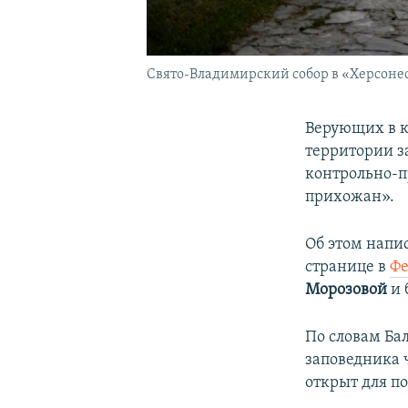
Свято-Владимирский собор в «Херсоне
Верующих в к
территории з
контрольно-п
прихожан».
Об этом напи
странице в
Ф
Морозовой
и 
По словам Ба
заповедника ч
открыт для п