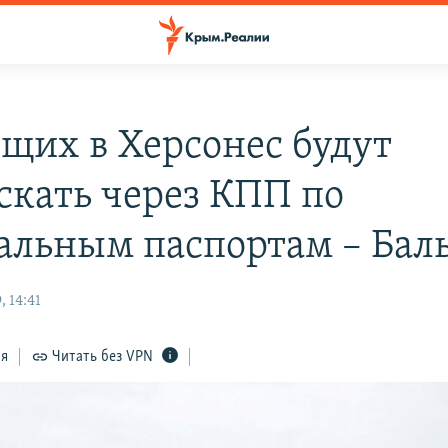
щих в Херсонес будут
скать через КПП по
альным паспортам – Бал
 14:41
ся
Читать без VPN