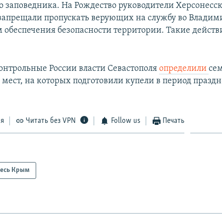
о заповедника. На Рождество руководители Херсонесс
запрещали пропускать верующих на службу во Владим
м обеспечения безопасности территории. Такие действ
онтрольные России власти Севастополя
определили
се
мест, на которых подготовили купели в период празд
ся
Читать без VPN
Follow us
Печать
есь Крым