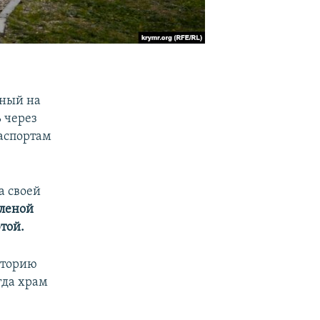
нный на
 через
аспортам
а своей
леной
той.
иторию
гда храм