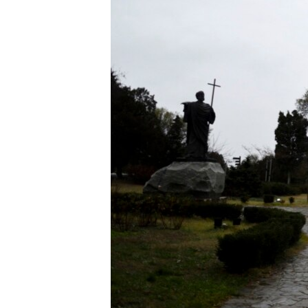
ПОБЕДИТЕЛЕЙ НЕ СУДЯТ?
КРЫМ.НЕПОКОРЕННЫЙ
ELIFBE
УКРАИНСКАЯ ПРОБЛЕМА КРЫМА