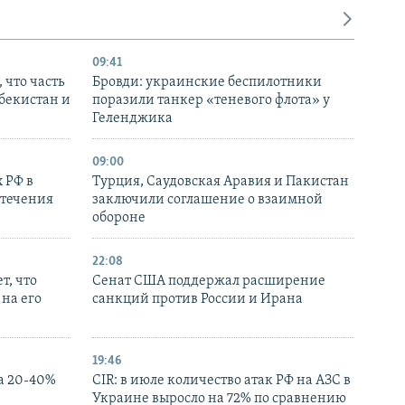
09:41
 что часть
Бровди: украинские беспилотники
збекистан и
поразили танкер «теневого флота» у
Геленджика
09:00
 РФ в
Турция, Саудовская Аравия и Пакистан
стечения
заключили соглашение о взаимной
обороне
22:08
т, что
Сенат США поддержал расширение
на его
санкций против России и Ирана
19:46
а 20-40%
CIR: в июле количество атак РФ на АЗС в
Украине выросло на 72% по сравнению