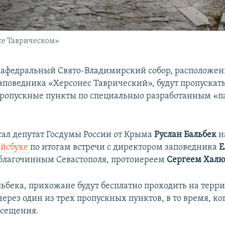
се Таврическом»
афедральный Свято-Владимирский собор, расположе
аповедника «Херсонес Таврический», будут пропускать
ропускные пункты по специальныо разработанным «п
сал депутат Госдумы России от Крыма
Руслан Бальбек
н
ейсбуке
по итогам встречи с директором заповедника
Е
благочинным Севастополя, протоиереем
Сергеем Халю
льбека, прихожане будут бесплатно проходить на терр
ерез один из трех пропускных пунктов, в то время, ко
осещения.