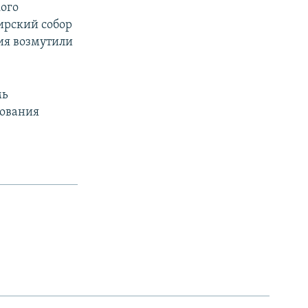
кого
ирский собор
ия возмутили
мь
нования