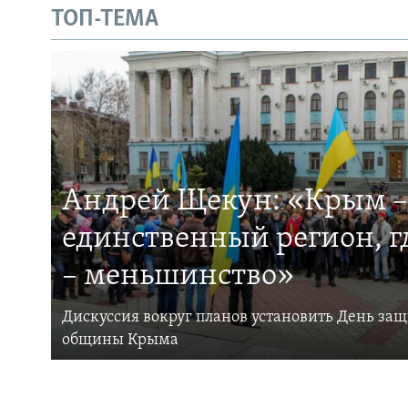
ТОП-ТЕМА
Андрей Щекун: «Крым –
единственный регион, 
– меньшинство»
Дискуссия вокруг планов установить День за
общины Крыма