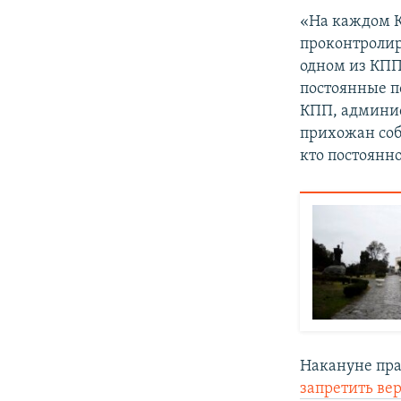
«На каждом К
проконтролир
одном из КПП
постоянные п
КПП, админис
прихожан соб
кто постоянно
Накануне пра
запретить в