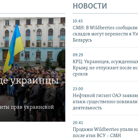
НОВОСТИ
10:45
СМИ: В Wildberries сообщили,
складов могут перенести в У
Беларусь
09:29
КРЦ: Украинцев, осужденных
Крыму, не отпускают после и
сроков
где украинцы
23:00
Нефтяной гигант ОАЭ заявляе
атаки существенно повлияли 
щиты прав украинской
деятельность
20:41
Продажи Wildberries упали н
после атак ВСУ – СМИ