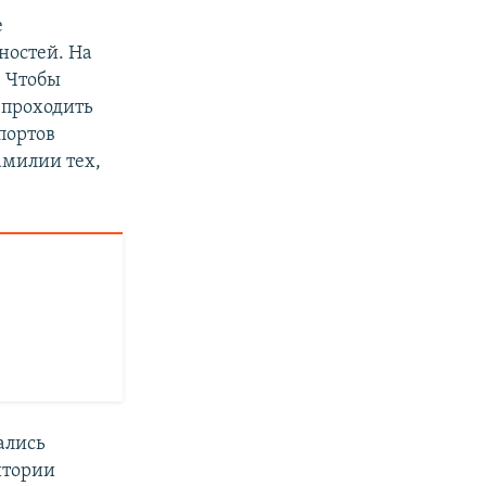
е
ностей. На
. Чтобы
 проходить
портов
амилии тех,
ались
итории