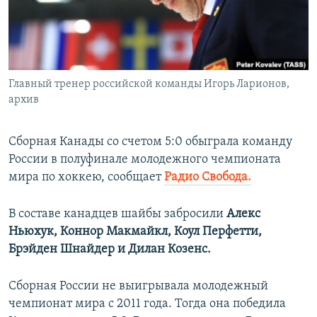
ПРИСОЕДИНЯЙТЕСЬ!
ПОБЕДИТЕЛЕЙ НЕ СУДЯТ?
КРЫМ.НЕПОКОРЕННЫЙ
ELIFBE
Главный тренер российской команды Игорь Ларионов,
УКРАИНСКАЯ ПРОБЛЕМА КРЫМА
архив
Все сайты RFE/RL
Сборная Канады со счетом 5:0 обыграла команду
России в полуфинале молодежного чемпионата
мира по хоккею, сообщает
Радио Свобода.
В составе канадцев шайбы забросили
Алекс
Ньюхук, Коннор Макмайкл, Коул Перфетти,
Брэйден Шнайдер и Дилан Козенс.
Сборная России не выигрывала молодежный
чемпионат мира с 2011 года. Тогда она победила