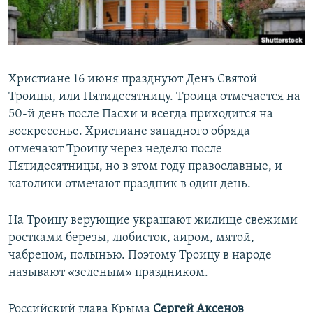
ПРИСОЕДИНЯЙТЕСЬ!
ПОБЕДИТЕЛЕЙ НЕ СУДЯТ?
КРЫМ.НЕПОКОРЕННЫЙ
ELIFBE
Христиане 16 июня празднуют День Святой
УКРАИНСКАЯ ПРОБЛЕМА КРЫМА
Троицы, или Пятидесятницу. Троица отмечается на
Все сайты RFE/RL
50-й день после Пасхи и всегда приходится на
воскресенье. Христиане западного обряда
отмечают Троицу через неделю после
Пятидесятницы, но в этом году православные, и
католики отмечают праздник в один день.
На Троицу верующие украшают жилище свежими
ростками березы, любисток, аиром, мятой,
чабрецом, полынью. Поэтому Троицу в народе
называют «зеленым» праздником.
Российский глава Крыма
Сергей Аксенов