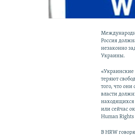
Международн
Россия должн
незаконно за
Украины.
«Украинские 
теряют свобод
того, что они
власти должн
находящихся 
или сейчас о
Human Rights
В HRW говоря