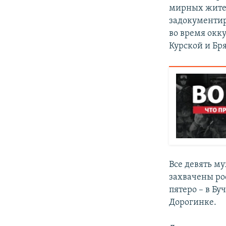
мирных жител
задокументи
во время окк
Курской и Бр
Все девять м
захвачены ро
пятеро – в Бу
Дорогинке.