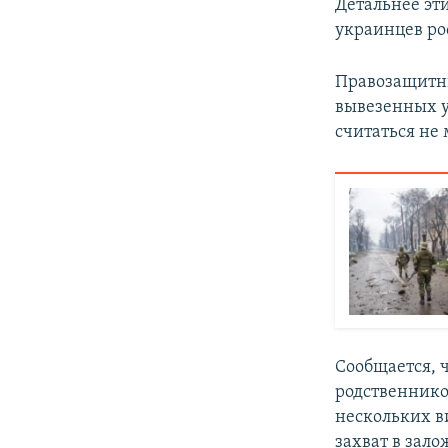
Детальнее эт
украинцев р
Правозащитни
вывезенных у
считаться не 
Сообщается, 
родственнико
нескольких в
захват в зал