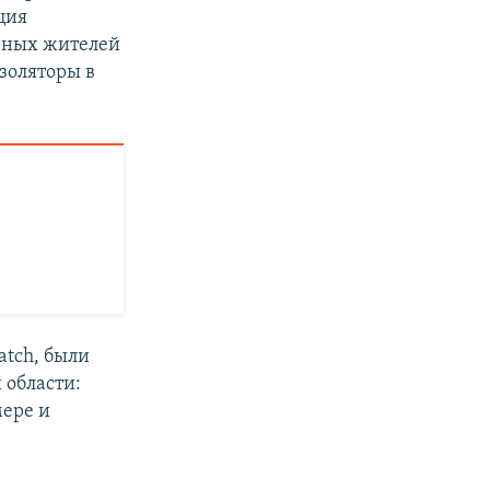
ция
рных жителей
золяторы в
atch, были
 области:
мере и