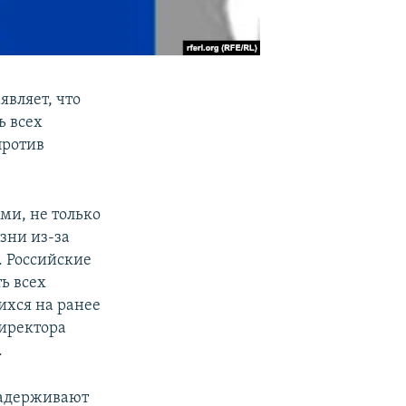
являет, что
ь всех
против
ми, не только
зни из-за
. Российские
ь всех
ихся на ранее
директора
.
задерживают