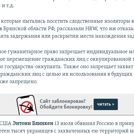
и т.д.
, которые пытались посетить следственные изоляторы в
 Брянской области РФ, рассказали HRW, что им отказал
кта задержания или раскрытии места нахождения з
е гуманитарное право запрещает индивидуальное ил
ое перемещение гражданских лиц с оккупированной 
ю государства-оккупанта. Также оно запрещает захват
ражданских лиц с целью их использования в будущих
кже запрещено.
Сайт заблокирован?
читать >
Обойдите блокировку!
ь США
Энтони Блинкен
13 июля обвинил Россию в прин
отен тысяч украинцев с захваченных ею территорий на