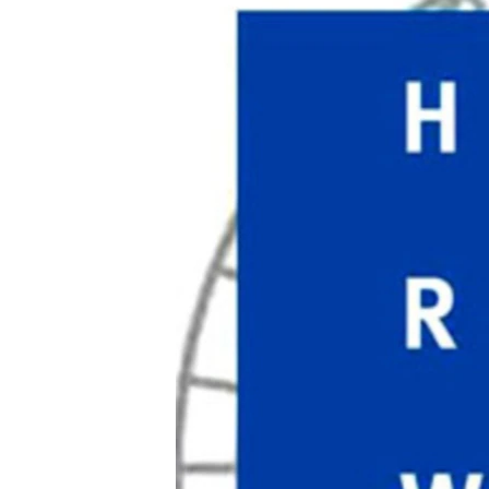
ПОБЕДИТЕЛЕЙ НЕ СУДЯТ?
КРЫМ.НЕПОКОРЕННЫЙ
ELIFBE
УКРАИНСКАЯ ПРОБЛЕМА КРЫМА