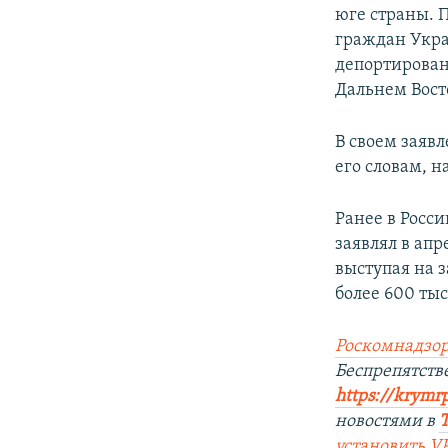
юге страны. 
граждан Укра
депортирован
Дальнем Вост
В своем заявл
его словам, 
Ранее в Росс
заявлял в ап
выступая на 
более 600 тыс
Роскомнадзор
Беспрепятст
https://krym
новостями в
установить V