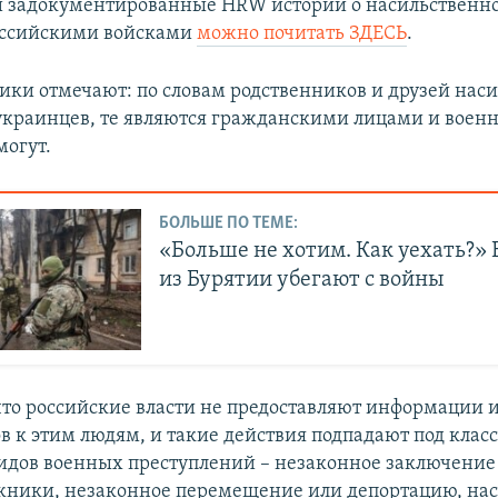
и задокументированные HRW истории о насильственн
оссийскими войсками
можно почитать ЗДЕСЬ
.
ки отмечают: по словам родственников и друзей нас
краинцев, те являются гражданскими лицами и вое
могут.
БОЛЬШЕ ПО ТЕМЕ:
«Больше не хотим. Как уехать?»
из Бурятии убегают с войны
что российские власти не предоставляют информации и
в к этим людям, и такие действия подпадают под кла
идов военных преступлений – незаконное заключение 
ожники, незаконное перемещение или депортацию, на