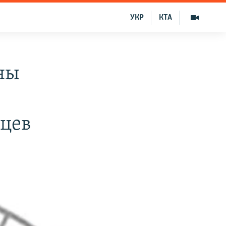
УКР
КТА
ны
цев