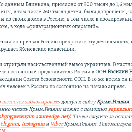
По данным Блинкена, примерно от 900 тысяч до 1,6 ми
ины, в том числе 260 тысяч детей, были допрошены, 
ы из своих домов в Россию, в том числе в изолирован
оке, в ходе «фильтрационных операций».
ении он призвал Россию прекратить эту деятельность, 
нарушает Женевские конвенции.
ии отрицали насильственный вывоз украинцев. В частно
реле постоянный представитель России в ООН
Василий 
заседании Совета безопасности ООН. В то же время он 
яч человек в Россию по состоянию на начало апреля.
 пытается заблокировать
доступ к сайту
Крым.Реалии
.
венно читать Крым.Реалии можно с помощью
зеркально
rpkgnypwwuyim.azureedge.net/
.
Также следите за основ
Telegram
,
Instagram
и
Viber
Крым.Реалии. Рекомендуем
PN
.