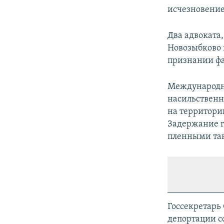
исчезновение 
Два адвоката
Новозыбково в
признании фа
Международно
насильственн
на территори
Задержание г
пленными та
Госсекретар
депортации с