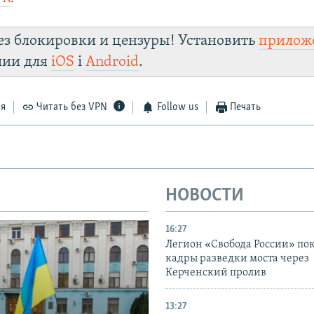
ез блокировки и цензуры! Установить
прилож
лии для
iOS
і
Android
.
ся
Читать без VPN
Follow us
Печать
НОВОСТИ
16:27
Легион «Свобода России» по
кадры разведки моста через
Керченский пролив
13:27