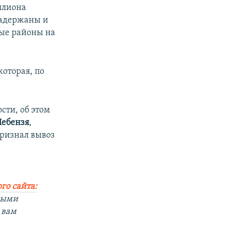
ллиона
задержаны и
ные районы на
которая, по
сти, об этом
Небензя
,
признал вывоз
го сайта:
ными
 вам