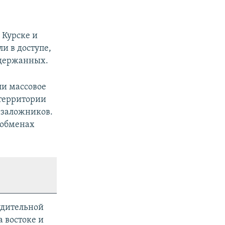
 Курске и
и в доступе,
адержанных.
и массовое
территории
 заложников.
 обменах
удительной
 востоке и