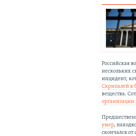
Российская во
нескольких с
инцидент, ко
Скрипалей в 
вещества. Со
организации 
Предшественн
умер
, находя
скончался от