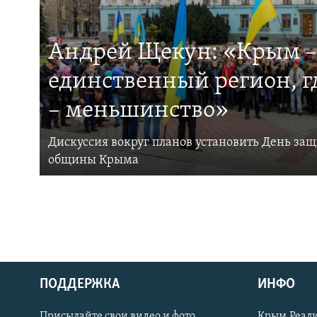
Андрей Щекун: «Крым –
единственный регион, 
– меньшинство»
Дискуссия вокруг планов установить День за
общины Крыма
ПОДДЕРЖКА
ИНФО
Українською
Присылайте свои видео и фото
Крым.Реали