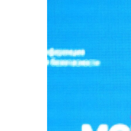
ПОБЕДИТЕЛЕЙ НЕ СУДЯТ?
КРЫМ.НЕПОКОРЕННЫЙ
ELIFBE
УКРАИНСКАЯ ПРОБЛЕМА КРЫМА