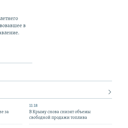
летнего
вовавшее в
авление.
11:18
е за
В Крыму снова снизят объемы
свободной продажи топлива