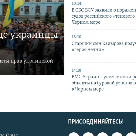
10:14
В СБС ВСУ заявили о пораже
судов российского «теневого 
Черном море
где украинцы
18:10
Старший сын Кадырова полу
«героя Чечни»
щиты прав украинской
14:18
ВМС Украины уничтожили р
объекты на буровой установ
в Черном море
ПРИСОЕДИНЯЙТЕСЬ!
и. О нас