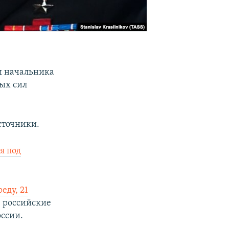
и начальника
ых сил
сточники.
я под
еду, 21
е российские
ссии.