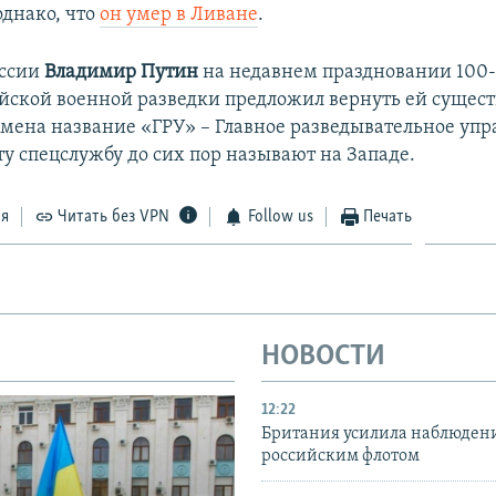
однако, что
он умер в Ливане
.
оссии
Владимир Путин
на недавнем праздновании 100-
йской военной разведки предложил вернуть ей сущест
емена название «ГРУ» – Главное разведывательное упр
ту спецслужбу до сих пор называют на Западе.
ся
Читать без VPN
Follow us
Печать
НОВОСТИ
12:22
Британия усилила наблюдени
российским флотом