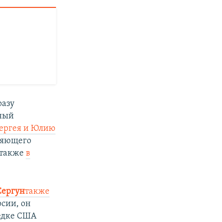
разу
тный
ергея и Юлию
ляющего
 также
в
Сергун
также
рсии, он
ведке США