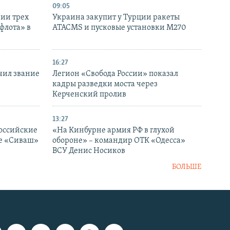
09:05
нии трех
Украина закупит у Турции ракеты
флота» в
ATACMS и пусковые установки M270
16:27
чил звание
Легион «Свобода России» показал
кадры разведки моста через
Керченский пролив
13:27
оссийские
«На Кинбурне армия РФ в глухой
ке «Сиваш»
обороне» – командир ОТК «Одесса»
ВСУ Денис Носиков
БОЛЬШЕ