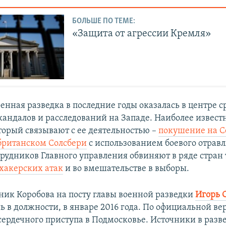
БОЛЬШЕ ПО ТЕМЕ:
«Защита от агрессии Кремля»
енная разведка в последние годы оказалась в центре с
кандалов и расследований на Западе. Наиболее извес
торый связывают с ее деятельностью –
покушение на С
британском Солсбери
с использованием боевого отрав
трудников Главного управления обвиняют в ряде стран
хакерских атак
и во вмешательстве в выборы.
ик Коробова на посту главы военной разведки
Игорь 
сь в должности, в январе 2016 года. По официальной ве
 сердечного приступа в Подмосковье. Источники в раз