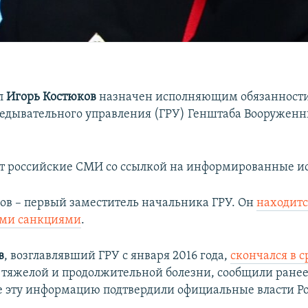
л
Игорь Костюков
назначен исполняющим обязанност
ведывательного управления (ГРУ) Генштаба Вооруженн
т российские СМИ со ссылкой на информированные и
ов – первый заместитель начальника ГРУ. Он
находитс
ми санкциями
.
в
, возглавлявший ГРУ с января 2016 года,
скончался в ср
е тяжелой и продолжительной болезни, сообщили ране
 эту информацию подтвердили официальные власти Ро