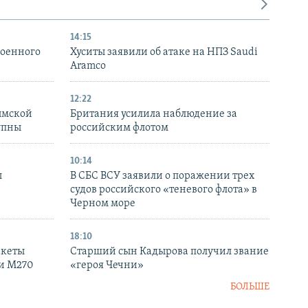
14:15
военного
Хуситы заявили об атаке на НПЗ Saudi
Aramco
12:22
ымской
Британия усилила наблюдение за
упны
российским флотом
10:14
ы
В СБС ВСУ заявили о поражении трех
судов российского «теневого флота» в
Черном море
18:10
акеты
Старший сын Кадырова получил звание
ки M270
«героя Чечни»
БОЛЬШЕ