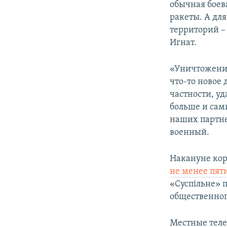
обычная боева
ракеты. А дл
территорий –
Игнат.
«Уничтожение
что-то новое 
частности, у
больше и сам
наших партнер
военный.
Накануне кор
не менее пят
«Суспільне» 
общественног
Местные теле