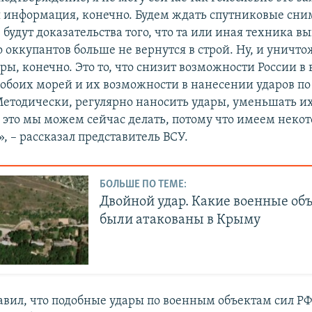
 информация, конечно. Будем ждать спутниковые сним
удут доказательства того, что та или иная техника в
о оккупантов больше не вернутся в строй. Ну, и уничт
ры, конечно. Это то, что снизит возможности России в
 обоих морей и их возможности в нанесении ударов п
 Методически, регулярно наносить удары, уменьшать и
– это мы можем сейчас делать, потому что имеем неко
, – рассказал представитель ВСУ.
БОЛЬШЕ ПО ТЕМЕ:
Двойной удар. Какие военные об
были атакованы в Крыму
авил, что подобные удары по военным объектам сил РФ 