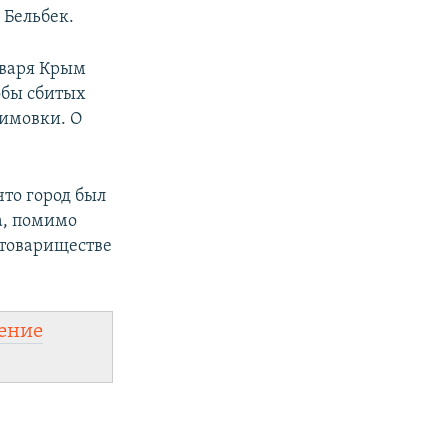
 Бельбек.
нваря Крым
обы сбитых
бимовки. О
что город был
а, помимо
 товариществе
ение