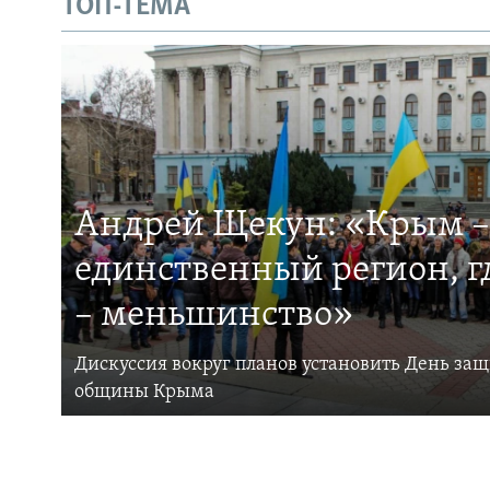
ТОП-ТЕМА
Андрей Щекун: «Крым –
единственный регион, 
– меньшинство»
Дискуссия вокруг планов установить День за
общины Крыма