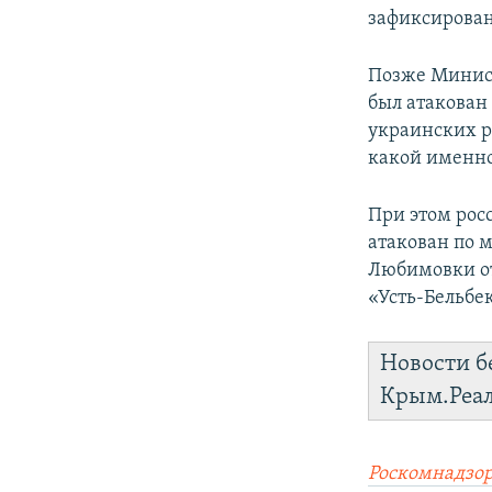
зафиксирован
Позже Минист
был атакован
украинских р
какой именно
При этом рос
атакован по 
Любимовки от
«Усть-Бельбек
Новости б
Крым.Реа
Роскомнадзор