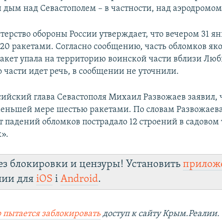
 дым над Севастополем – в частности, над аэродромом
ерство обороны России утверждает, что вечером 31 я
 20 ракетами. Согласно сообщению, часть обломков як
акет упала на территорию воинской части вблизи Лю
 части идет речь, в сообщении не уточнили.
сийский глава Севастополя Михаил Развожаев заявил, 
меньшей мере шестью ракетами. По словам Развожаев
 падений обломков пострадало 12 строений в садовом
».
ез блокировки и цензуры! Установить
прилож
лии для
iOS
і
Android
.
 пытается заблокировать
доступ к сайту Крым.Реалии.