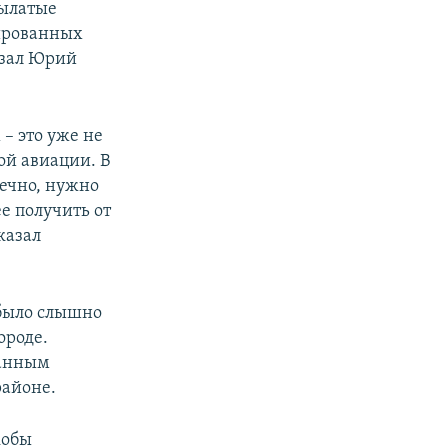
рылатые
пированных
азал Юрий
– это уже не
ой авиации. В
ечно, нужно
е получить от
казал
 было слышно
ороде.
данным
районе.
кобы