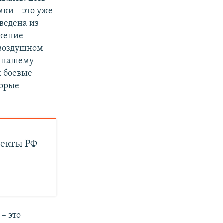
ки – это уже
ыведена из
ожение
 воздушном
о нашему
х боевые
торые
ъекты РФ
– это