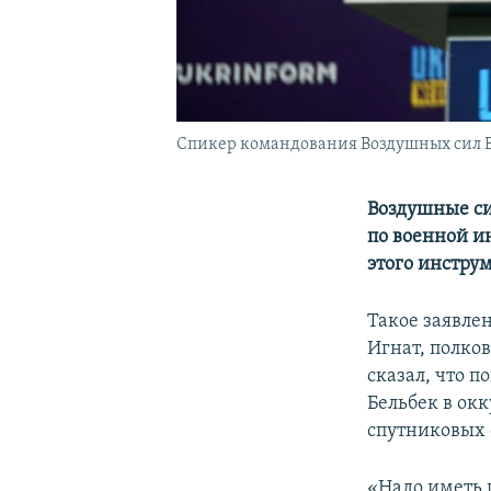
Спикер командования Воздушных сил 
Воздушные си
по военной и
этого инстру
Такое заявле
Игнат, полко
сказал, что 
Бельбек в ок
спутниковых 
«Надо иметь п