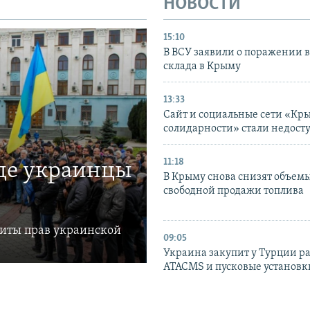
НОВОСТИ
15:10
В ВСУ заявили о поражении 
склада в Крыму
13:33
Сайт и социальные сети «Кр
солидарности» стали недост
11:18
где украинцы
В Крыму снова снизят объем
свободной продажи топлива
щиты прав украинской
09:05
Украина закупит у Турции р
ATACMS и пусковые установ