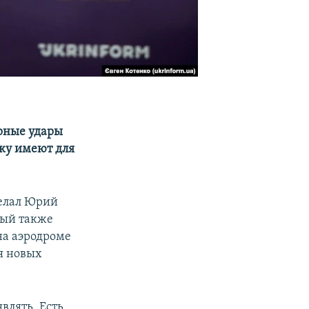
рные удары
ку имеют для
делал Юрий
ный также
на аэродроме
я новых
влять. Есть