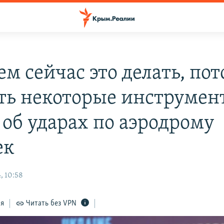
м сейчас это делать, по
сть некоторые инструмен
 об ударах по аэродрому
ек
, 10:58
ся
Читать без VPN