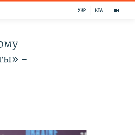
УКР
КТА
тому
ты» –