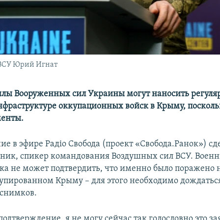
ВСУ Юрий Игнат
лы Вооруженных сил Украины могут наносить регуля
нфраструктуре оккупационных войск в Крыму, посколь
менты.
ние в эфире Радіо Свобода (проект «Свобода.Ранок») с
вник, спикер командования Воздушных сил ВСУ. Воен
пока не может подтвердить, что именно было поражено 
купированном Крыму – для этого необходимо дождатьс
снимков.
одтверждение, я не могу сейчас так голословно это зая