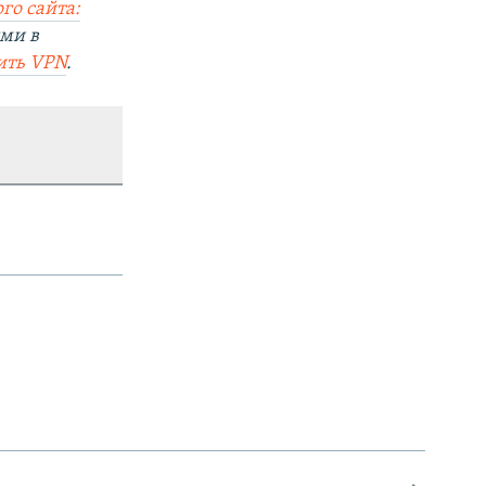
го сайта:
ями в
ить VPN
.