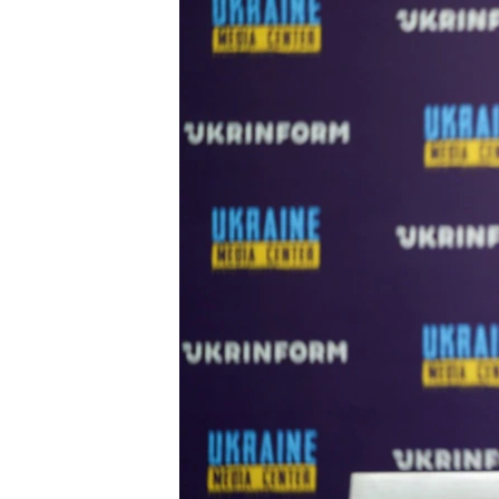
ПОБЕДИТЕЛЕЙ НЕ СУДЯТ?
КРЫМ.НЕПОКОРЕННЫЙ
ELIFBE
УКРАИНСКАЯ ПРОБЛЕМА КРЫМА