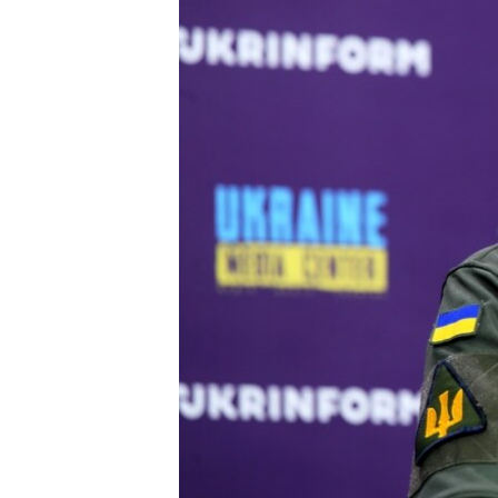
ПОБЕДИТЕЛЕЙ НЕ СУДЯТ?
КРЫМ.НЕПОКОРЕННЫЙ
ELIFBE
УКРАИНСКАЯ ПРОБЛЕМА КРЫМА