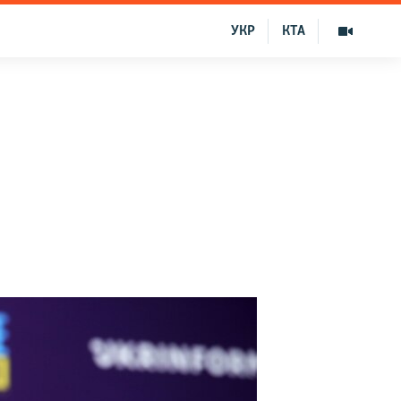
УКР
КТА