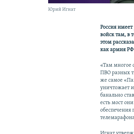
Юрий Игнат
Россия имеет
войск там, в
этом рассказ
как армия РФ
«Там многое с
ПВО разных ти
же самое «Па
уничтожает и
банально ста
есть мост он
обеспечения 
телемарафона
Игнат утверж