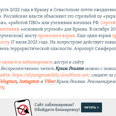
густа 2022 года в Крыму и Севастополе почти ежеднев
в. Российские власти объясняют это стрельбой по «ук
м», «работой ПВО» или учениями военных РФ.
Сергей
илотники
«основной угрозой» для Крыма. В октябре 20
ерченском) мосту
произошел взрыв
. Еще один взрыв
п
осту
17 июля 2023 года. На полуострове действует по
вень террористической опасности. Аэропорт Симфероп
 пытается заблокировать
доступ к сайту
Беспрепятственно читать
Крым.Реалии
можно с помо
айта: https://d1jxatgmz6d4hj.cloudfront.net/
следите за
Telegram
,
Instagram
и
Viber
Крым.Реалии. Рекомендуем
PN
.
Сайт заблокирован?
читать >
Обойдите блокировку!