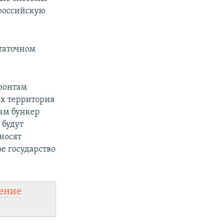
 российскую
статочном
фронтам
их территория
ам бункер
 будут
носят
ое государство
ение