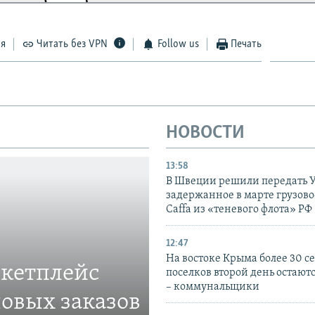
ся
Читать без VPN
Follow us
Печать
НОВОСТИ
13:58
В Швеции решили передать 
задержанное в марте грузово
Caffa из «теневого флота» РФ
12:47
На востоке Крыма более 30 се
ркетплейс
поселков второй день остаютс
– коммунальщики
овых заказов