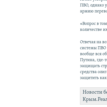
ПВО, однако 
армию перево
«Вопрос в том
количестве их
Отвечая на в
системы ПВО 
вообще вся о
Путина, где-т
защищать стр
средства олиг
защитить как
Новости б
Крым.Реа