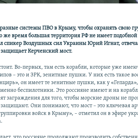
 разные системы ПВО в Крыму, чтобы охранять свою г
 то же время большая территория РФ не имеет подобной
ал спикер Воздушных сил Украины Юрий Игнат, отвечая
 защищает Керченский мост.
тоит. Во-первых, там есть корабли, которые уже имею
пов – это и ЗРК, зенитные пушки. У них есть такое во
нцирь», он имеет те зенитные пушки, как у «Гепарда»,
менно беспилотники. Это россияне имеют и на корабл
вят заграждения для того, чтобы морские дроны не про
и защищают. Они понимают, что мост – это ключевая ар
группировки войск в Крыму», – отметил он в эфире ук
.
дает, что россияне продолжают производить собствен