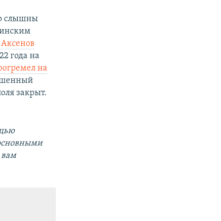
но слышны
раинским
 Аксенов
22 года на
рогремел на
вышенный
оля закрыт.
щью
 основными
 вам