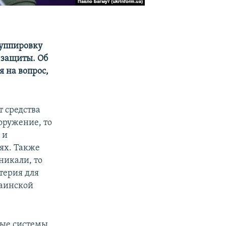
руппировку
 защиты. Об
 на вопрос,
т средства
оружение, то
 и
ях. Также
никали, то
терия для
раинской
ные системы