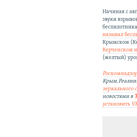
Начиная с ав
звуки взрыво
беспилотника
называл бесп
Крымском (К
Керченском м
(желтый) уро
Роскомнадзор
Крым.Реалии.
зеркального с
новостями в
установить V