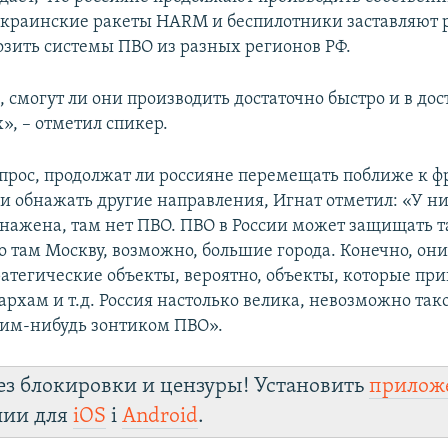
украинские ракеты HARM и беспилотники заставляют
зить системы ПВО из разных регионов РФ.
, смогут ли они производить достаточно быстро и в до
», – отметил спикер.
опрос, продолжат ли россияне перемещать поближе к 
и обнажать другие направления, Игнат отметил: «У н
бнажена, там нет ПВО. ПВО в России может защищать т
о там Москву, возможно, большие города. Конечно, они
атегические объекты, вероятно, объекты, которые при
архам и т.д. Россия настолько велика, невозможно так
им-нибудь зонтиком ПВО».
ез блокировки и цензуры! Установить
прилож
лии для
iOS
і
Android
.