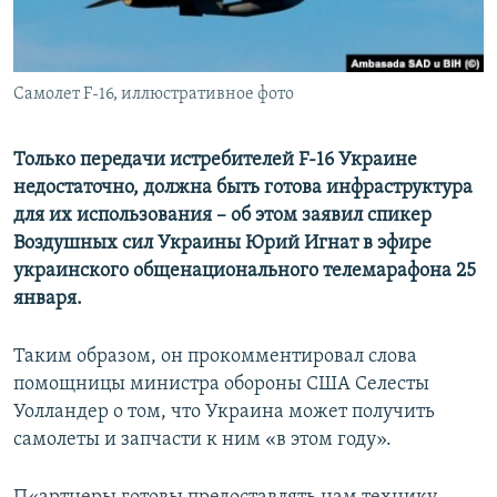
ПРИСОЕДИНЯЙТЕСЬ!
ПОБЕДИТЕЛЕЙ НЕ СУДЯТ?
КРЫМ.НЕПОКОРЕННЫЙ
Самолет F-16, иллюстративное фото
ELIFBE
УКРАИНСКАЯ ПРОБЛЕМА КРЫМА
Только передачи истребителей F-16 Украине
Все сайты RFE/RL
недостаточно, должна быть готова инфраструктура
для их использования – об этом заявил спикер
Воздушных сил Украины Юрий Игнат в эфире
украинского общенационального телемарафона 25
января.
Таким образом, он прокомментировал слова
помощницы министра обороны США Селесты
Уолландер о том, что Украина может получить
самолеты и запчасти к ним «в этом году».