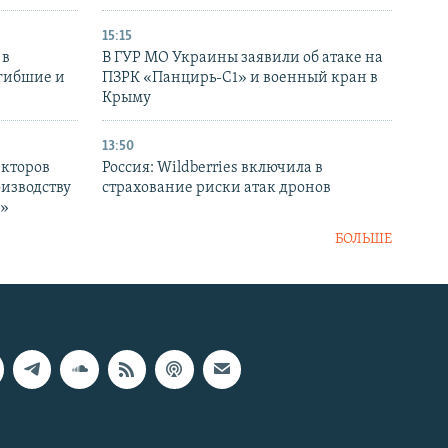
15:15
 в
В ГУР МО Украины заявили об атаке на
огибшие и
ПЗРК «Панцирь-С1» и военный кран в
Крыму
13:50
екторов
Россия: Wildberries включила в
оизводству
страхование риски атак дронов
р»
БОЛЬШЕ