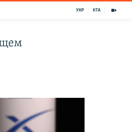
УКР
КТА
ящем