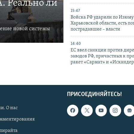
. Реально ли
15:47
Войска РФ ударили по Изюму
Харьковской области, есть п
ление новой системы
пострадавшие – власти
14:40
ЕС ввел санкции против дир
заводов РФ, причастных к пр
ракет «Сармат» и «Исканде
ПРИСОЕДИНЯЙТЕСЬ!
и. О нас
омментирования
опирайта