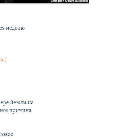
рез неделю
0ct
сфере Земли на
 чем причина
товое