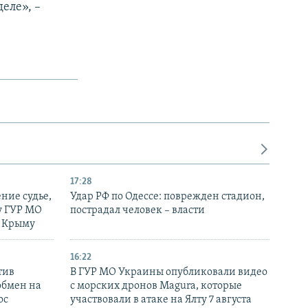
еле», –
17:28
ние судье,
Удар РФ по Одессе: поврежден стадион,
у ГУР МО
пострадал человек – власти
в Крыму
16:22
тив
В ГУР МО Украины опубликовали видео
обмен на
с морских дронов Magura, которые
ос
участвовали в атаке на Ялту 7 августа