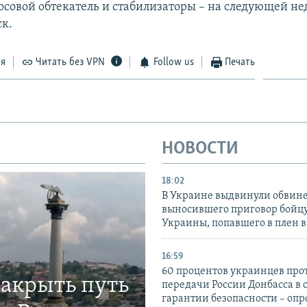
осовой обтекатель и стабилизаторы – на следующей нед
к.
ся
Читать без VPN
Follow us
Печать
НОВОСТИ
18:02
В Украине выдвинули обвине
выносившего приговор бойц
Украины, попавшего в плен 
16:59
60 процентов украинцев про
закрыть путь
передачи России Донбасса в 
гарантии безопасности – опр