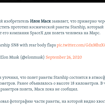
й изобретатель
Илон Маск
заявляет, что примерно че
стить прототип космической ракеты Starship, который
т его компания SpaceX для полета человека на Марс.
arship SN8 with rear body flaps
pic.twitter.com/GdxMbzX
Elon Musk (@elonmusk)
September 26, 2020
н уточнил, что полет ракеты Starship состоится в атмо
ометров. Ранее объявлялось о высоте 18 километров. В
раметров полета, Маск пока не сообщил.
овал фотографию части ракеты, на которой видно хвос