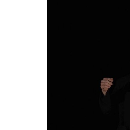
ПОБЕДИТЕЛЕЙ НЕ СУДЯТ?
КРЫМ.НЕПОКОРЕННЫЙ
ELIFBE
УКРАИНСКАЯ ПРОБЛЕМА КРЫМА