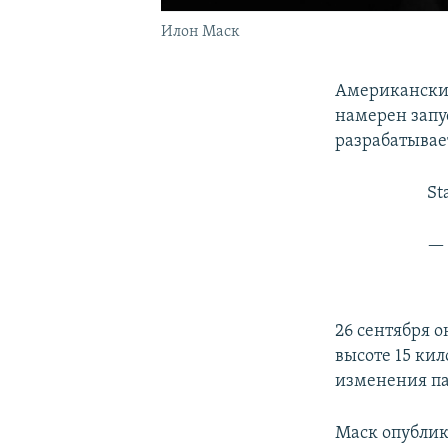
Илон Маск
Американски
намерен запу
разрабатывае
St
— 
26 сентября о
высоте 15 кил
изменения па
Маск опублик