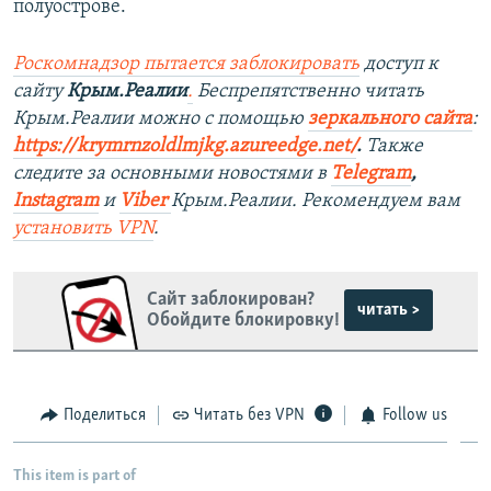
полуострове.
Роскомнадзор пытается заблокировать
доступ к
сайту
Крым.Реалии
.
Беспрепятственно читать
Крым.Реалии можно с помощью
зеркального сайта
:
https://krymrnzoldlmjkg.azureedge.net/
.
Также
следите за основными новостями в
Telegram
,
Instagram
и
Viber
Крым.Реалии. Рекомендуем вам
установить
VPN
.
Сайт заблокирован?
читать >
Обойдите блокировку!
Поделиться
Читать без VPN
Follow us
This item is part of