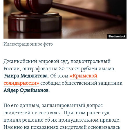
ПРИСОЕДИНЯЙТЕСЬ!
ПОБЕДИТЕЛЕЙ НЕ СУДЯТ?
КРЫМ.НЕПОКОРЕННЫЙ
ELIFBE
УКРАИНСКАЯ ПРОБЛЕМА КРЫМА
Все сайты RFE/RL
Иллюстрационное фото
Джанкойский мировой суд, подконтрольный
России, оштрафовал на 20 тысяч рублей имама
Эмира Меджитова
. Об этом
«Крымской
солидарности»
сообщил общественный защитник
Айдер Сулейманов
.
По его данным, запланированный допрос
свидетелей не состоялся. При этом ранее суд
принял решение об их принудительном приводе.
Именно на показаниях свидетелей основывалась