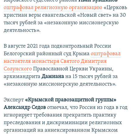
Кировского судебного района
Иван Кувшинов
оштрафовал религиозную организацию
«Церковь
христиан веры евангельской «Новый свет» на 30
тысяч рублей за «незаконную миссионерскую
деятельность».
В августе 2021 года подконтрольный России
Белогорский районный суд Крыма
оштрафовал
настоятеля монастыря Святого Димитрия
Солунского
Православной Церкви Украины,
архимандрита
Дамиана
на 15 тысяч рублей за
«незаконную миссионерскую деятельность».
Эксперт
«Крымской правозащитной группы»
Александр Седов
отмечал, что Россия из года в год
игнорирует требования прекратить практику
преследования и дискриминации религиозных
организаций на аннексированном Крымском