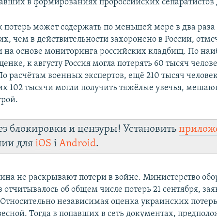
вавших в формированиях пророссийских сепаратистов 
 потерь может содержать по меньшей мере в два раз
х, чем в действительности захоронено в России, отм
и на основе мониторинга российских кладбищ. По наи
енке, к августу Россия могла потерять 60 тысяч челов
о расчётам военных экспертов, ещё 210 тысяч челове
их 102 тысячи могли получить тяжёлые увечья, меша
трой.
ез блокировки и цензуры! Установить
прилож
лии для
iOS
і
Android
.
аина не раскрывают потери в войне. Министерство об
 отчитывалось об общем числе потерь 21 сентября, зая
. Относительно независимая оценка украинских потерь
 весной. Тогда в попавших в сеть документах, предпол