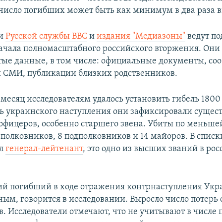
 число погибших может быть как минимум в два раза 
ли
Русской службы BBC
и
издания "Медиазоны"
ведут по
ачала полномасштабного российского вторжения. Они
тые данные, в том числе: официальные документы, со
 СМИ, публикации близких родственников.
месяц исследователям удалось установить гибель 1800 
ь украинского наступления они зафиксировали сущес
 офицеров, особенно старшего звена. Убиты по меньше
0 полковников, 8 подполковников и 14 майоров. В спис
ал
генерал-лейтенант
, это одно из высших званий в ро
й погибший в ходе отражения контрнаступления Укр
ым, говорится в исследовании. Выросло число потерь 
в. Исследователи отмечают, что не учитывают в числе