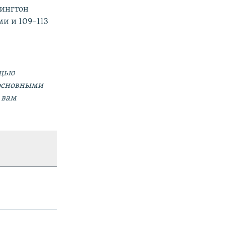
шингтон
ми и 109–113
ощью
 основными
 вам