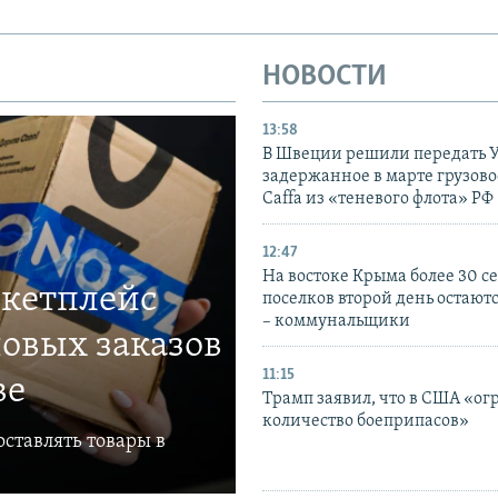
НОВОСТИ
13:58
В Швеции решили передать 
задержанное в марте грузово
Caffa из «теневого флота» РФ
12:47
На востоке Крыма более 30 се
ркетплейс
поселков второй день остаютс
– коммунальщики
овых заказов
11:15
ве
Трамп заявил, что в США «ог
количество боеприпасов»
ставлять товары в