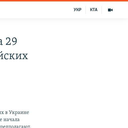
УКР
КТА
 29
йских
их в Украине
е начала
предполагают,