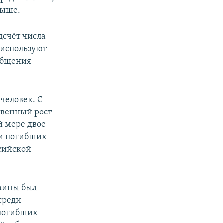
выше.
дсчёт числа
 используют
общения
человек. С
твенный рост
й мере двое
ки погибших
ссийской
аины был
среди
 погибших