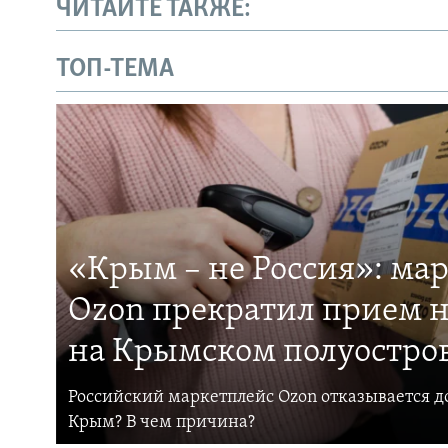
ЧИТАЙТЕ ТАКЖЕ:
ТОП-ТЕМА
«Крым – не Россия»: ма
Ozon прекратил прием н
на Крымском полуостро
Российский маркетплейс Ozon отказывается до
Крым? В чем причина?