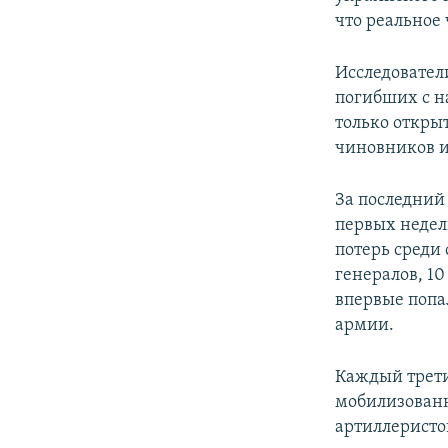
ПОБЕДИТЕЛЕЙ НЕ СУДЯТ?
что реальное
КРЫМ.НЕПОКОРЕННЫЙ
Исследовате
ELIFBE
погибших с н
УКРАИНСКАЯ ПРОБЛЕМА КРЫМА
только откры
чиновников и
За последний 
первых недел
потерь среди
генералов, 1
впервые поп
армии.
Каждый трети
мобилизованн
артиллеристо