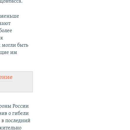
Донбасса.
а меньше
ечают
более
ек
к могли быть
ющие им
ение
ороны России
вив о гибели
 в последний
ожительно