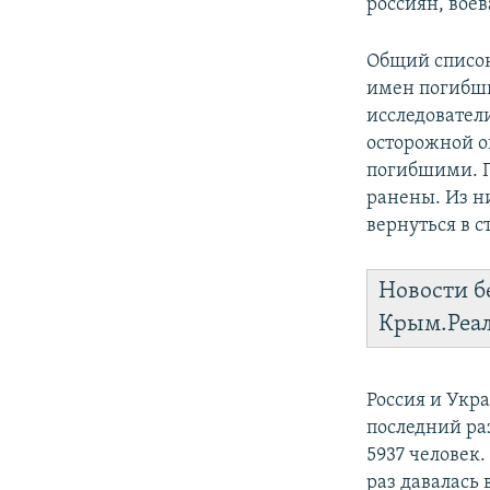
россиян, вое
Общий список
имен погибши
исследовател
осторожной оц
погибшими. П
ранены. Из н
вернуться в с
Новости б
Крым.Реа
Россия и Укр
последний раз
5937 человек
раз давалась