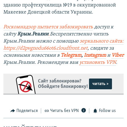
зданию профтехучилища №19 в оккупированной
Макеевке Донецкой области Украины.
Роскомнадзор пытается заблокировать
доступ к
сайту
Крым.Реалии
.
Беспрепятственно читать
Крым.Реалии можно с помощью
зеркального сайта:
https://d2pvgnodu66ot6.cloudfront.net
, следите за
основными новостями в
Telegram
,
Instagram
и
Viber
Крым.Реалии. Рекомендуем вам
установить VPN
.
Сайт заблокирован?
читать >
Обойдите блокировку!
Поделиться
Читать без VPN
Follow us