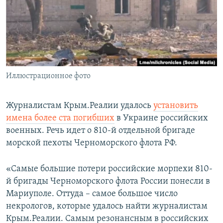
ПРИСОЕДИНЯЙТЕСЬ!
ПОБЕДИТЕЛЕЙ НЕ СУДЯТ?
КРЫМ.НЕПОКОРЕННЫЙ
ELIFBE
УКРАИНСКАЯ ПРОБЛЕМА КРЫМА
Все сайты RFE/RL
Иллюстрационное фото
Журналистам Крым.Реалии удалось
установить
имена более ста погибших
в Украине российских
военных. Речь идет о 810-й отдельной бригаде
морской пехоты Черноморского флота РФ.
«Самые большие потери российские морпехи 810-
й бригады Черноморского флота России понесли в
Мариуполе. Оттуда – самое большое число
некрологов, которые удалось найти журналистам
Крым.Реалии. Самым резонансным в российских