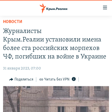
Доступность
ссылки
Вернуться
НОВОСТИ
к
НОВОСТИ
Журналисты
основному
СПЕЦПРОЕКТЫ
содержанию
Крым.Реалии установили имена
ВОДА
Вернутся
ГРУЗ 200
более ста российских морпехов
к
ИСТОРИЯ
КАРТА ВОЕННЫХ ОБЪЕКТОВ КРЫМА
ЧФ, погибших на войне в Украине
главной
ЕЩЕ
11 ЛЕТ ОККУПАЦИИ КРЫМА. 11 ИСТОРИЙ СОПРОТИВЛЕНИЯ
навигации
31 января 2023, 07:00
Вернутся
РАДІО СВОБОДА
ИНТЕРАКТИВ
к
Поделиться
Читать без VPN
КАК ОБОЙТИ БЛОКИРОВКУ
ИНФОГРАФИКА
поиску
ТЕЛЕПРОЕКТ КРЫМ.РЕАЛИИ
Українською
СОВЕТЫ ПРАВОЗАЩИТНИКОВ
Qırımtatar
ПРОПАВШИЕ БЕЗ ВЕСТИ