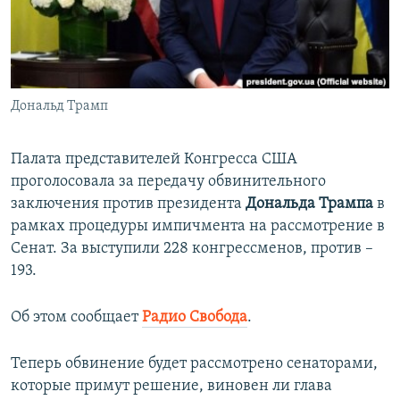
ПРИСОЕДИНЯЙТЕСЬ!
ПОБЕДИТЕЛЕЙ НЕ СУДЯТ?
КРЫМ.НЕПОКОРЕННЫЙ
ELIFBE
Дональд Трамп
УКРАИНСКАЯ ПРОБЛЕМА КРЫМА
Все сайты RFE/RL
Палата представителей Конгресса США
проголосовала за передачу обвинительного
заключения против президента
Дональда Трампа
в
рамках процедуры импичмента на рассмотрение в
Сенат. За выступили 228 конгрессменов, против –
193.
Об этом сообщает
Радио Свобода
.
Теперь обвинение будет рассмотрено сенаторами,
которые примут решение, виновен ли глава