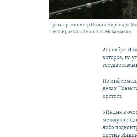
Премьер-министр Индии Нарендра Моди
группировки «Джаиш-и-Мохаммед»
21 ноября Ин
которое, по 
государствам
По информаци
делах Пакист
протест.
«Индия в оче
международны
либо подконт
против Индии