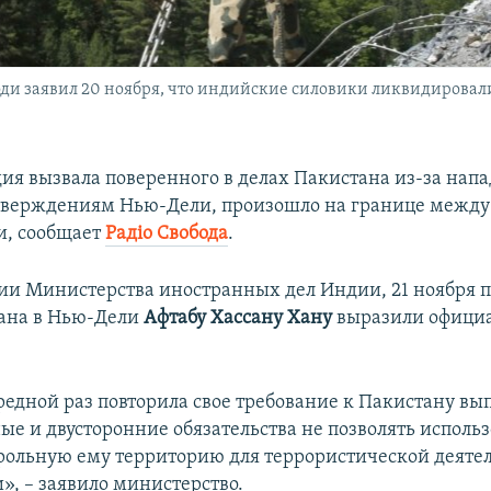
 заявил 20 ноября, что индийские силовики ликвидировали
дия вызвала поверенного в делах Пакистана из-за нап
утверждениям Нью-Дели, произошло на границе между
и, сообщает
Радіо Свобода
.
и Министерства иностранных дел Индии, 21 ноября 
ана в Нью-Дели
Афтабу Хассану Хану
выразили офици
редной раз повторила свое требование к Пакистану вы
е и двусторонние обязательства не позволять использ
рольную ему территорию для террористической деяте
», – заявило министерство.