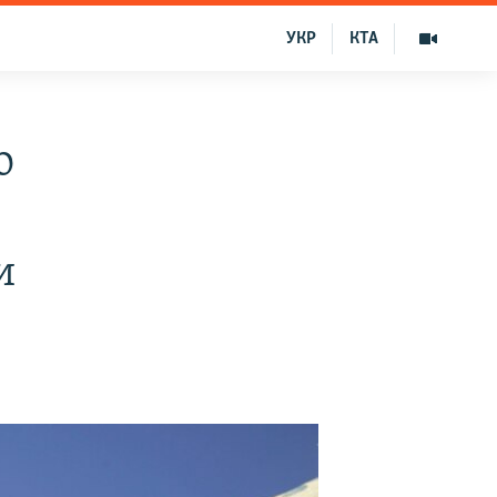
УКР
КТА
о
и