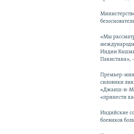
Министерство
безосновател
«Мы рассматр
международно
Индии Кашм
Пакистана», –
Премьер-ми
силовики лик
«Джаиш-и-Мох
«принести ха
Индийские со
боевиков бол