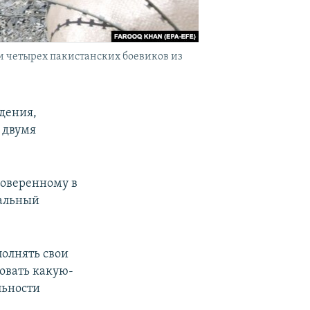
 четырех пакистанских боевиков из
адения,
 двумя
поверенному в
альный
полнять свои
овать какую-
льности