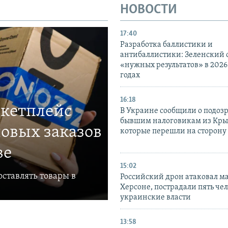
НОВОСТИ
17:40
Разработка баллистики и
антибаллистики: Зеленский
«нужных результатов» в 2026
годах
16:18
ркетплейс
В Украине сообщили о подоз
бывшим налоговикам из Кры
овых заказов
которые перешли на сторону
ве
15:02
ставлять товары в
Российский дрон атаковал м
Херсоне, пострадали пять чел
украинские власти
13:58