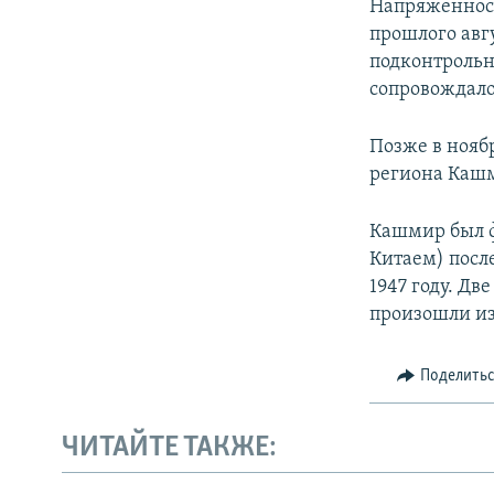
Напряженност
прошлого авг
подконтрольн
сопровождало
Позже в нояб
региона Кашм
Кашмир был ф
Китаем) посл
1947 году. Д
произошли из
Поделить
ЧИТАЙТЕ ТАКЖЕ: