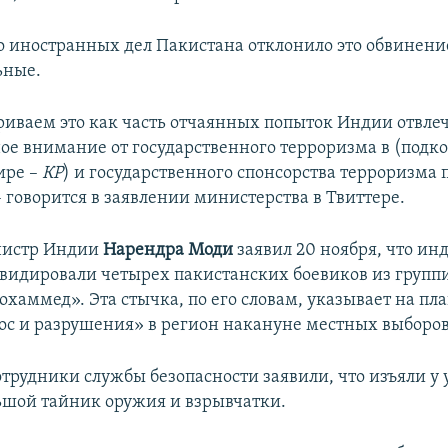
 иностранных дел Пакистана отклонило это обвинени
ьные.
иваем это как часть отчаянных попыток Индии отвле
е внимание от государственного терроризма в (подк
ире –
КР
) и государственного спонсорства терроризма 
 говорится в заявлении министерства в Твиттере.
нистр Индии
Нарендра Моди
заявил 20 ноября, что ин
видировали четырех пакистанских боевиков из групп
аммед». Эта стычка, по его словам, указывает на пл
ос и разрушения» в регион накануне местных выборов
трудники службы безопасности заявили, что изъяли у
ьшой тайник оружия и взрывчатки.