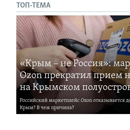
ТОП-ТЕМА
«Крым – не Россия»: ма
Ozon прекратил прием н
на Крымском полуостро
Российский маркетплейс Ozon отказывается до
Крым? В чем причина?