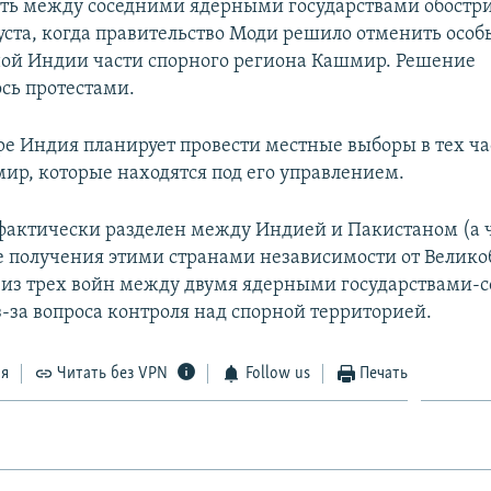
ь между соседними ядерными государствами обостри
уста, когда правительство Моди решило отменить особ
ой Индии части спорного региона Кашмир. Решение
сь протестами.
ре Индия планирует провести местные выборы в тех ча
ир, которые находятся под его управлением.
актически разделен между Индией и Пакистаном (а 
е получения этими странами независимости от Велико
ве из трех войн между двумя ядерными государствами-
-за вопроса контроля над спорной территорией.
ся
Читать без VPN
Follow us
Печать