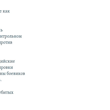
е как
чь
онтрольном
против
дийские
ировки
аны боевиков
.
 убитых