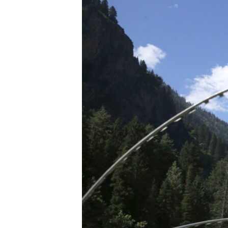
ПОБЕДИТЕЛЕЙ НЕ СУДЯТ?
КРЫМ.НЕПОКОРЕННЫЙ
ELIFBE
УКРАИНСКАЯ ПРОБЛЕМА КРЫМА