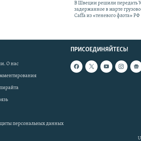
В Швеции решили передать 
задержанное в марте грузово
Caffa из «теневого флота» РФ
ПРИСОЕДИНЯЙТЕСЬ!
и. О нас
омментирования
опирайта
вязь
ащиты персональных данных
U