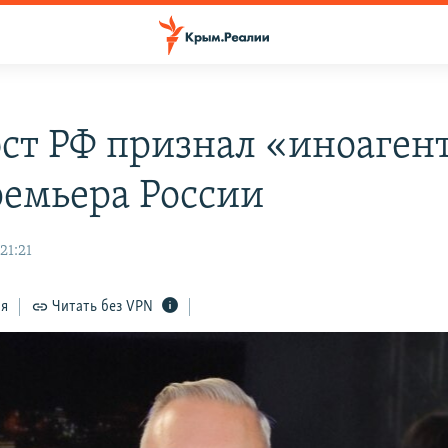
т РФ признал «иноаген
ремьера России
21:21
ся
Читать без VPN