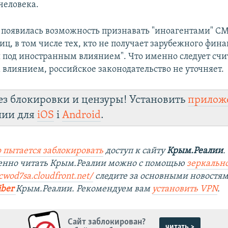
человека.
 появилась возможность признавать "иноагентами" С
иц, в том числе тех, кто не получает зарубежного фин
я под иностранным влиянием". Что именно следует счи
влиянием, российское законодательство не уточняет.
ез блокировки и цензуры! Установить
прилож
лии для
iOS
і
Android
.
 пытается заблокировать
доступ к сайту
Крым.Реалии
.
венно читать Крым.Реалии можно с помощью
зеркально
cwod7sa.cloudfront.net/
следите за основными новостя
iber
Крым.Реалии. Рекомендуем вам
установить VPN
.
Сайт заблокирован?
читать >