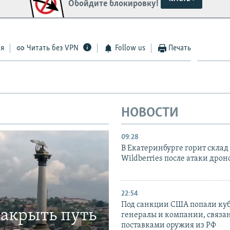
Обойдите блокировку!
ся
Читать без VPN
Follow us
Печать
НОВОСТИ
09:28
В Екатеринбурге горит склад
Wildberries после атаки дрон
22:54
Под санкции США попали ку
закрыть путь
генералы и компании, связа
поставками оружия из РФ