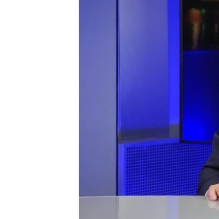
ПОБЕДИТЕЛЕЙ НЕ СУДЯТ?
КРЫМ.НЕПОКОРЕННЫЙ
ELIFBE
УКРАИНСКАЯ ПРОБЛЕМА КРЫМА