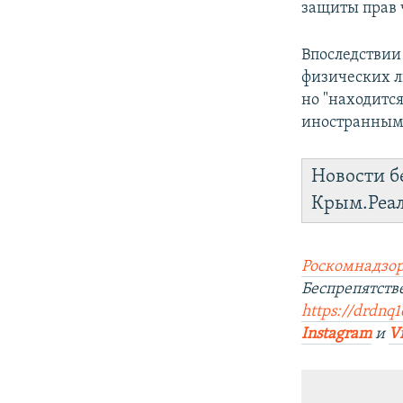
защиты прав 
Впоследствии
физических л
но "находитс
иностранным 
Новости б
Крым.Реа
Роскомнадзор
Беспрепятст
https://drdnq1
Instagram
и
V