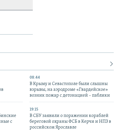
08:44
В Крыму и Севастополе были слышны
ов
взрывы, на аэродроме «Гвардейское»
возник пожар с детонацией – паблики
19:15
бинские
В СБУ заявили о поражении кораблей
нные с
береговой охраны ФСБ в Керчи и НПЗ в
российском Ярославле