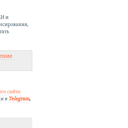
МИ и
ансирования,
тать
ение
го сайта:
ми в
Telegram
,