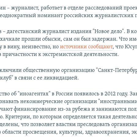
ин – журналист, работает в отделе расследований про
Неоднократный номинант российских журналистских 
 – дагестанский журналист издания "Новое дело". В ко
ахачкале прошли обыски, сам он был задержан. Что и
 в вину, неизвестно, но
источники сообщают
, что Юсу
в причастности к экстремистской деятельности.
сключили общественную организацию "Санкт-Петербу
луб" в связи с ее ликвидацией.
тво об "иноагентах" в России появилось в 2012 году. З
навать некоммерческие организации "иностранными
учают финансирование из-за рубежа и занимаются по
. Критерии, по которым определяется такая деятельно
делены, что позволяет властям преследовать организа
 области просвещения, культуры, здравоохранения, эк