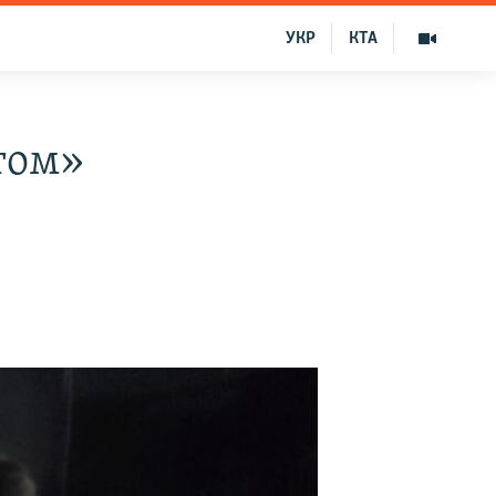
УКР
КТА
том»