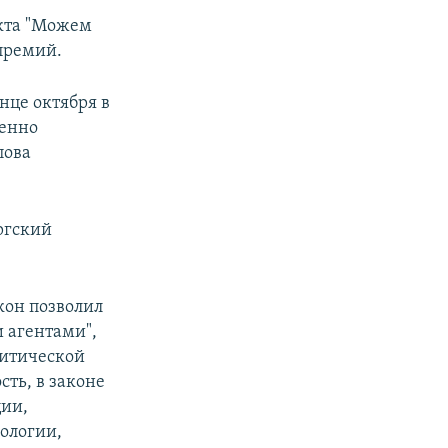
екта "Можем
премий.
нце октября в
менно
пова
ргский
акон позволил
 агентами",
литической
сть, в законе
ции,
ологии,