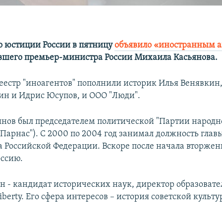
 юстиции России в пятницу
объявило «иностранным 
вшего премьер-министра России Михаила Касьянова.
реестр "иноагентов" пополнили историк Илья Венявки
ин и Идрис Юсупов, и ООО "Люди".
нов был председателем политической "Партии народн
 Парнас"). С 2000 по 2004 год занимал должность глав
а Российской Федерации. Вскоре после начала вторжен
оссию.
н - кандидат исторических наук, директор образоват
berty. Его сфера интересов – история советской культ