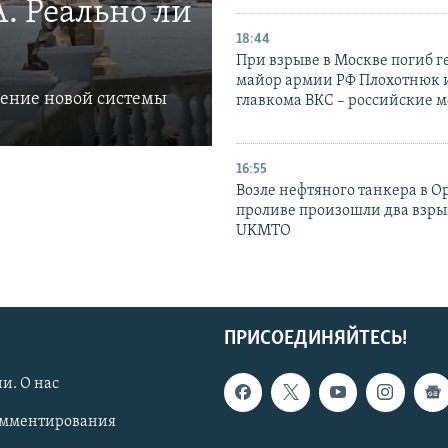
. Реально ли
18:44
При взрыве в Москве погиб г
майор армии РФ Плохотнюк и
ление новой системы
главкома ВКС – российские 
16:55
Возле нефтяного танкера в 
проливе произошли два взры
UKMTO
ПРИСОЕДИНЯЙТЕСЬ!
и. О нас
омментирования