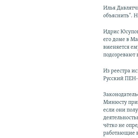
Илья Давлятч
объяснить". 
Идрис Юсупов
его доме в М
вменяется ему
подозревают 
Из реестра и
Русский ПЕН-к
Законодательс
Минюсту приз
если они пол
деятельностью
чётко не опре
работающие в