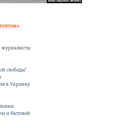
агентом»
н, журналисты
ой свободы"
ы
ия в Украину
ельных
уры и бытовой