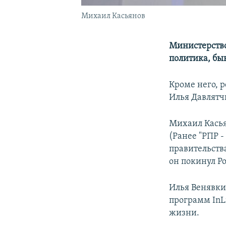
Михаил Касьянов
Министерство
политика, бы
Кроме него, 
Илья Давлятч
Михаил Касья
(Ранее "РПР -
правительств
он покинул Р
Илья Венявки
программ InLi
жизни.