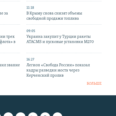
11:18
е за
В Крыму снова снизят объемы
свободной продажи топлива
09:05
нии трех
Украина закупит у Турции ракеты
флота» в
ATACMS и пусковые установки M270
16:27
чил звание
Легион «Свобода России» показал
кадры разведки моста через
Керченский пролив
БОЛЬШЕ