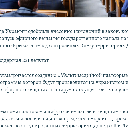
да Украины одобрила внесение изменений в закон, к
 запуск эфирного вещания государственного канала н
ного Крыма и неподконтрольных Киеву территориях 
ддержал 231 депутат.
дусматривается создание «Мультимедийной платформ
ограммы которой будут производится на украинском и
ск эфирного вещания планируется осуществлять на уп
емное аналоговое и цифровое вещание и вещание в к
твляются исключительно за пределами Украины, кроме
ременно оккупированных территориях Донецкой и Л