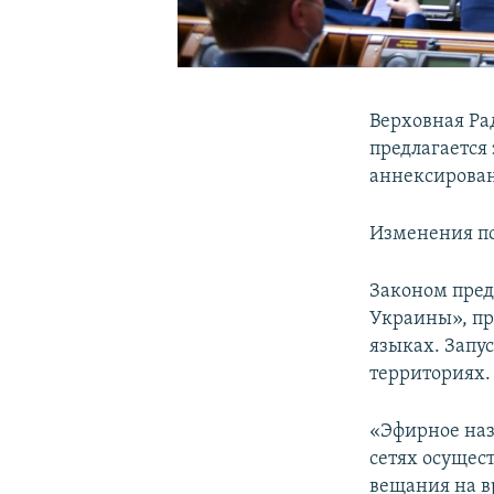
Верховная Ра
предлагается
аннексирован
Изменения по
Законом пре
Украины», пр
языках. Запу
территориях.
«Эфирное наз
сетях осущес
вещания на в