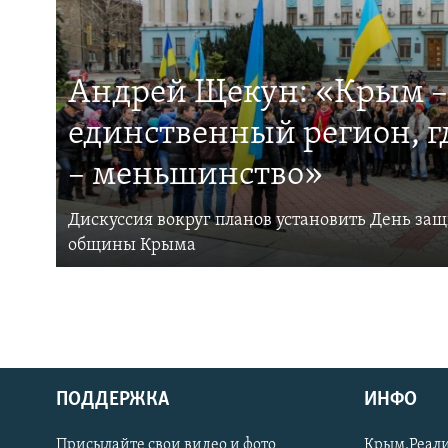
Андрей Щекун: «Крым –
единственный регион, 
– меньшинство»
Дискуссия вокруг планов установить День за
общины Крыма
ПОДДЕРЖКА
ИНФО
Українською
Присылайте свои видео и фото
Крым.Реали