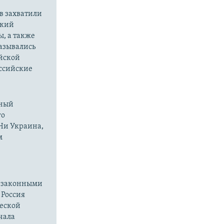
в захватили
ский
ы, а также
казывались
йской
оссийские
нный
го
 Ни Украина,
м
езаконными
 Россия
ческой
чала