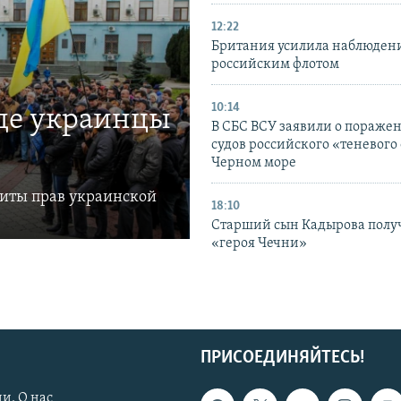
12:22
Британия усилила наблюдени
российским флотом
10:14
где украинцы
В СБС ВСУ заявили о пораже
судов российского «теневого 
Черном море
щиты прав украинской
18:10
Старший сын Кадырова полу
«героя Чечни»
ПРИСОЕДИНЯЙТЕСЬ!
и. О нас