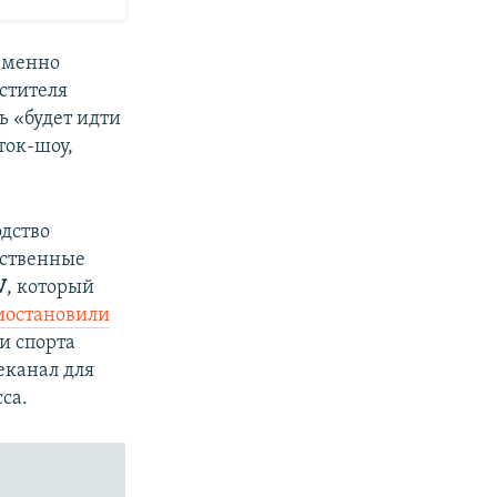
еменно
стителя
ь «будет идти
ток-шоу,
одство
обственные
V
, который
иостановили
и спорта
еканал для
са.