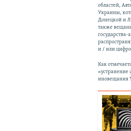
областей, Ав
Украины, кот
Донецкой и Л
также вещани
государства-
распространя
и / или цифро
Как отмечает
«устранение 
иновещания 