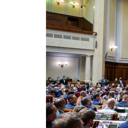
ПОБЕДИТЕЛЕЙ НЕ СУДЯТ?
КРЫМ.НЕПОКОРЕННЫЙ
ELIFBE
УКРАИНСКАЯ ПРОБЛЕМА КРЫМА