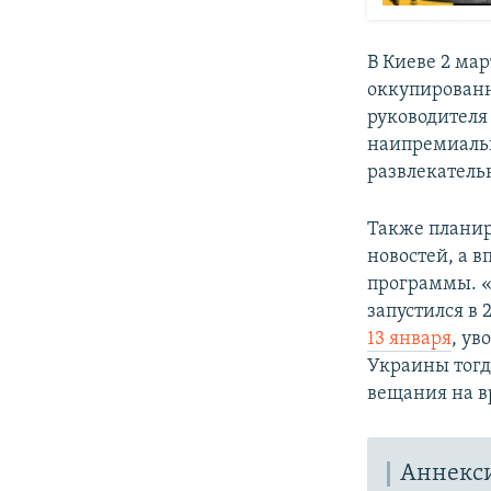
В Киеве 2 ма
оккупированн
руководителя
наипремиальн
развлекатель
Также планир
новостей, а в
программы. «
запустился в 
13 января
, ув
Украины тогд
вещания на в
Аннекс