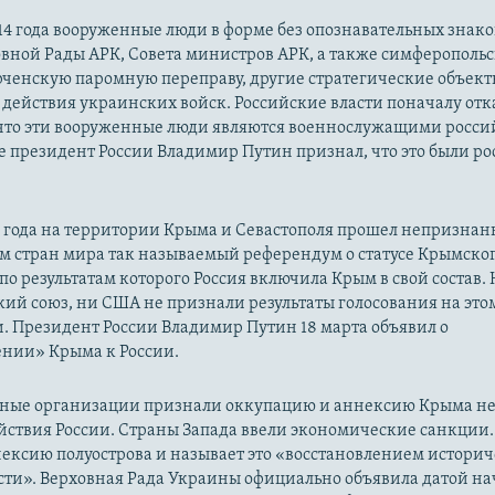
14 года вооруженные люди в форме без опознавательных знако
овной Рады АРК, Совета министров АРК, а также симферополь
рченскую паромную переправу, другие стратегические объект
действия украинских войск. Российские власти поначалу от
 что эти вооруженные люди являются военнослужащими росси
 президент России Владимир Путин признал, что это были р
14 года на территории Крыма и Севастополя прошел непризна
м стран мира так называемый референдум о статусе Крымско
 по результатам которого Россия включила Крым в свой состав.
ий союз, ни США не признали результаты голосования на это
. Президент России Владимир Путин 18 марта объявил о
нии» Крыма к России.
ые организации признали оккупацию и аннексию Крыма н
йствия России. Страны Запада ввели экономические санкции.
ексию полуострова и называет это «восстановлением истори
сти». Верховная Рада Украины официально объявила датой на