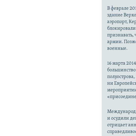
В феврале 20
здание Верх
аэропорт, Ке
блокировали 
признавать,
армии. Позже
военные.
16 марта 20
большинство
полуострова,
ни Европейск
мероприятии
«присоедине
Международн
и осудили де
отрицает анн
справедливо