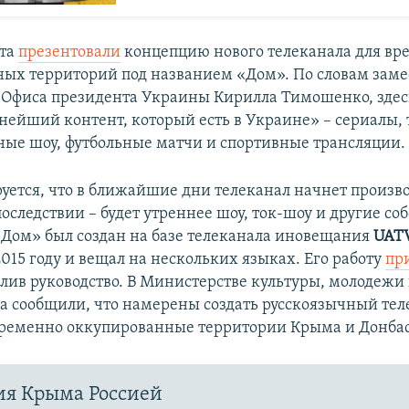
рта
презентовали
концепцию нового телеканала для вр
ых территорий под названием «Дом». По словам заме
 Офиса президента Украины Кирилла Тимошенко, здес
ейший контент, который есть в Украине» – сериалы, 
ные шоу, футбольные матчи и спортивные трансляции.
уется, что в ближайшие дни телеканал начнет произв
последствии – будет утреннее шоу, ток-шоу и другие с
Дом» был создан на базе телеканала иновещания
UAT
2015 году и вещал на нескольких языках. Его работу
пр
олив руководство. В Министерстве культуры, молодежи 
а сообщили, что намерены создать русскоязычный тел
ременно оккупированные территории Крыма и Донбас
ия Крыма Россией