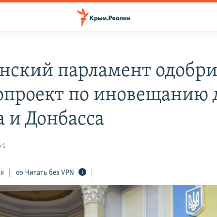
нский парламент одобр
опроект по иновещанию 
 и Донбасса
54
ся
Читать без VPN