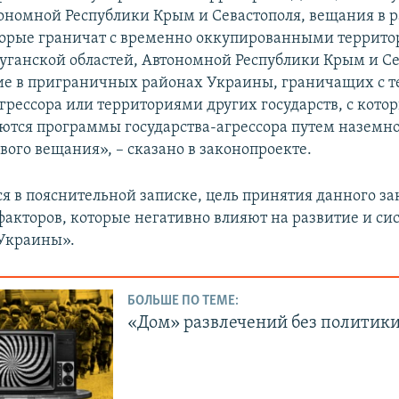
тономной Республики Крым и Севастополя, вещания в 
орые граничат с временно оккупированными террит
уганской областей, Автономной Республики Крым и Се
е в приграничных районах Украины, граничащих с 
агрессора или территориями других государств, с кото
ются программы государства-агрессора путем наземн
вого вещания», – сказано в законопроекте.
ся в пояснительной записке, цель принятия данного за
факторов, которые негативно влияют на развитие и си
Украины».
БОЛЬШЕ ПО ТЕМЕ:
«Дом» развлечений без политик