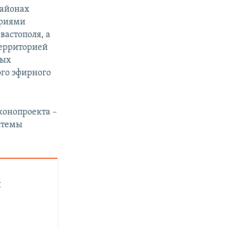
районах
ориями
вастополя, а
территорией
рых
ого эфирного
конопроекта –
стемы
и