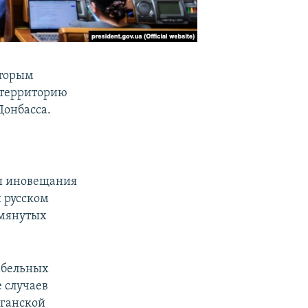
оторым
а территорию
Донбасса.
ы иновещания
 русском
омянутых
абельных
 случаев
уганской