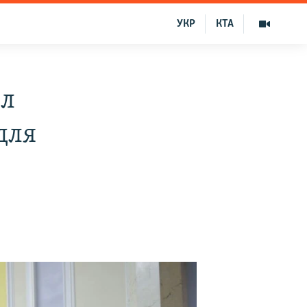
УКР
КТА
ил
для