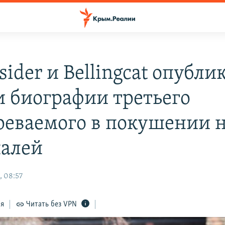
sider и Bellingcat опубли
и биографии третьего
реваемого в покушении 
алей
, 08:57
ся
Читать без VPN