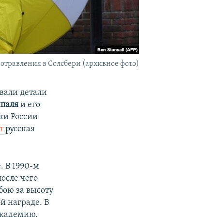
отравления в Солсбери (архивное фото)
вали детали
ипаля
и его
ки России
т
русская
. В 1990-м
осле чего
бою за высоту
й награде. В
академию,