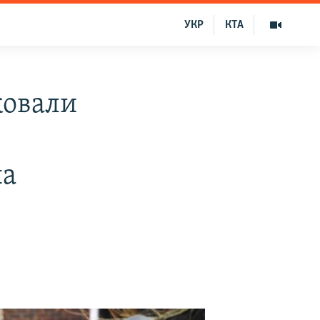
УКР
КТА
ковали
на