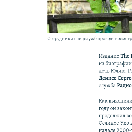
Сотрудники спецслужб проводят осмотр
Издание
The 
из биографии
дочь Юлию. Р
Денисе Серге
служба
Радио
Как выяснили
году он зако
продолжил вое
Ослиное Ухо в
начале 2000-