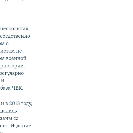
в нескольких
осредственно
ом о
листам не
ком военной
ерногории.
регулярно
 В
 база ЧВК.
 в 2013 году,
бщались
язаны со
нет. Издание