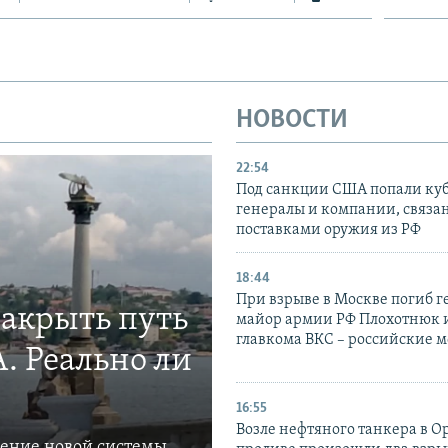
НОВОСТИ
22:54
Под санкции США попали ку
генералы и компании, связа
поставками оружия из РФ
18:44
При взрыве в Москве погиб г
закрыть путь
майор армии РФ Плохотнюк и
главкома ВКС – российские 
. Реально ли
16:55
Возле нефтяного танкера в 
ление новой системы