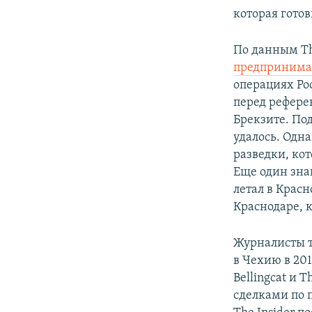
которая гото
По данным Th
предпринима
операциях Ро
перед рефере
Брекзите. По
удалось. Одн
разведки, ко
Еще один зна
летал в Крас
Краснодаре, к
Журналисты т
в Чехию в 201
Bellingcat и 
сделками по 