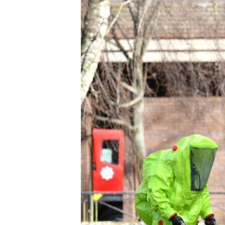
ПОБЕДИТЕЛЕЙ НЕ СУДЯТ?
КРЫМ.НЕПОКОРЕННЫЙ
ELIFBE
УКРАИНСКАЯ ПРОБЛЕМА КРЫМА