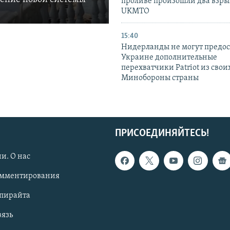
проливе произошли два взры
UKMTO
15:40
Нидерланды не могут предос
Украине дополнительные
перехватчики Patriot из своих
Минобороны страны
ПРИСОЕДИНЯЙТЕСЬ!
и. О нас
омментирования
опирайта
вязь