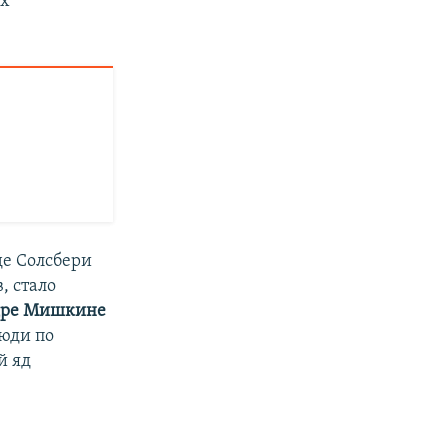
ях
де Солсбери
, стало
дре Мишкине
люди по
й яд