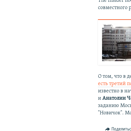
The Insider 
совместного р
О том, что в
есть третий 
известно в на
и
Анатолии Ч
заданию Моск
"Новичок". М
Поделить