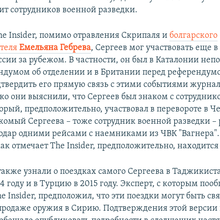
вит сотрудников военной разведки.
e Insider, помимо отравления Скрипаля и
болгарского
теля
Емельяна Гебрева
, Сергеев мог участвовать еще 
ссии за рубежом. В частности, он был в Каталонии неп
ндумом об отделении и в Британии перед референдум
дтвердить его прямую связь с этими событиями журна
ако они выяснили, что Сергеев был знаком с сотрудни
торый, предположительно, участвовал в перевороте в Ч
комый Сергеева – тоже сотрудник военной разведки – 
нодар одними рейсами с наемниками из ЧВК "Вагнера".
ак отмечает The Insider, предположительно, находится
акже узнали о поездках самого Сергеева в Таджикистан
4 году и в Турцию в 2015 году. Эксперт, с которым поо
The Insider, предположил, что эти поездки могут быть св
продаже оружия в Сирию. Подтверждения этой версии 