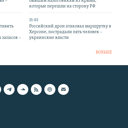
ва –
бывшим налоговикам из Крыма,
которые перешли на сторону РФ
15:02
тавить
Российский дрон атаковал маршрутку в
Херсоне, пострадали пять человек –
 запасов –
украинские власти
БОЛЬШЕ