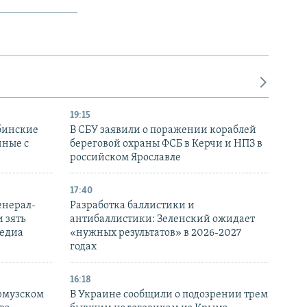
19:15
бинские
В СБУ заявили о поражении кораблей
нные с
береговой охраны ФСБ в Керчи и НПЗ в
российском Ярославле
17:40
енерал-
Разработка баллистики и
 зять
антибаллистики: Зеленский ожидает
медиа
«нужных результатов» в 2026-2027
годах
16:18
Ормузском
В Украине сообщили о подозрении трем