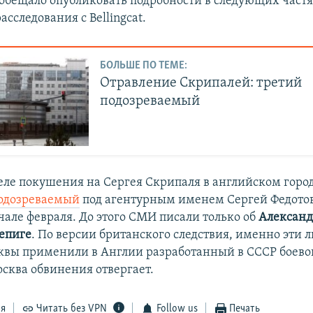
пообещало опубликовать подробности в следующих част
асследования с Bellingcat.
БОЛЬШЕ ПО ТЕМЕ:
Отравление Скрипалей: третий
подозреваемый
 деле покушения на Сергея Скрипаля в английском горо
подозреваемый
под агентурным именем Сергей Федотов
чале февраля. До этого СМИ писали только об
Алексан
епиге
. По версии британского следствия, именно эти 
вы применили в Англии разработанный в СССР боево
осква обвинения отвергает.
ся
Читать без VPN
Follow us
Печать