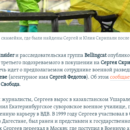
 скамейки, где были найдены Сергей и Юлия Скрипали после 
Insider
и расследовательская группа
Bellingcat
опублико
 третьего подозреваемого в покушении на
Сергея Скр
ечь идет о предполагаемом сотруднике военной развед
еве
(агентурное имя
Сергей Федотов
). Об этом
сообщае
 Свобода
.
 журналисты, Сергеев вырос в казахстанском Ушарале
нчил Екатеринбургское суворовское военное училище, п
нную карьеру в ВДВ. В 1999 году Сергеев участвовал в 
 Дагестане, был ранен и представлен к государственно
х Сергеев переехал в Москву, где поступил в Военную 