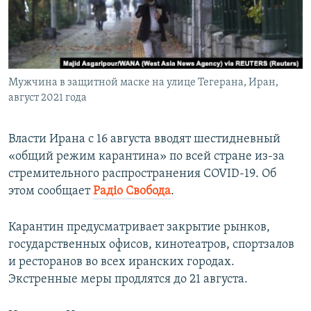
ПРИСОЕДИНЯЙТЕСЬ!
ПОБЕДИТЕЛЕЙ НЕ СУДЯТ?
КРЫМ.НЕПОКОРЕННЫЙ
ELIFBE
Мужчина в защитной маске на улице Тегерана, Иран,
УКРАИНСКАЯ ПРОБЛЕМА КРЫМА
август 2021 года
Все сайты RFE/RL
Власти Ирана с 16 августа вводят шестидневный
«общий режим карантина» по всей стране из-за
стремительного распространения COVID-19. Об
этом сообщает
Радіо Свобода
.
Карантин предусматривает закрытие рынков,
государственных офисов, кинотеатров, спортзалов
и ресторанов во всех иранских городах.
Экстренные меры продлятся до 21 августа.