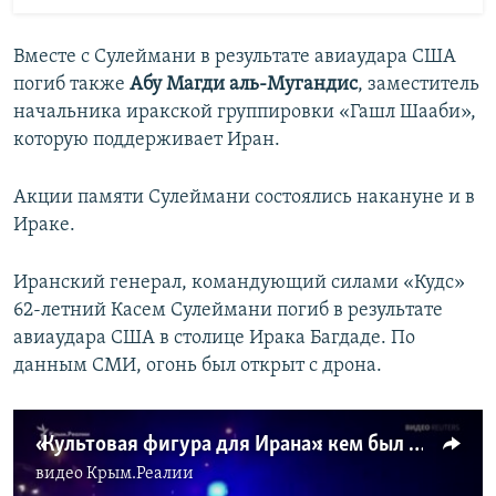
Вместе с Сулеймани в результате авиаудара США
погиб также
Абу Магди аль-Мугандис
, заместитель
начальника иракской группировки «Гашл Шааби»,
которую поддерживает Иран.
Акции памяти Сулеймани состоялись накануне и в
Ираке.
Иранский генерал, командующий силами «Кудс»
62-летний Касем Сулеймани погиб в результате
авиаудара США в столице Ирака Багдаде. По
данным СМИ, огонь был открыт с дрона.
«Культовая фигура для Ирана»: кем был убитый генерал Касем Сулеймани (видео)
видео
Крым.Реалии