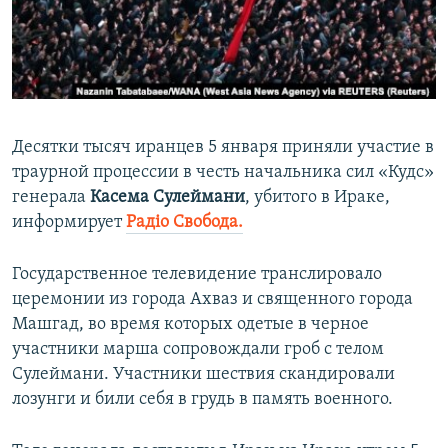
ПРИСОЕДИНЯЙТЕСЬ!
ПОБЕДИТЕЛЕЙ НЕ СУДЯТ?
КРЫМ.НЕПОКОРЕННЫЙ
ELIFBE
УКРАИНСКАЯ ПРОБЛЕМА КРЫМА
Десятки тысяч иранцев 5 января приняли участие в
Все сайты RFE/RL
траурной процессии в честь начальника сил «Кудс»
генерала
Касема Сулеймани
, убитого в Ираке,
информирует
Радіо Свобода.
Государственное телевидение транслировало
церемонии из города Ахваз и священного города
Машгад, во время которых одетые в черное
участники марша сопровождали гроб с телом
Сулеймани. Участники шествия скандировали
лозунги и били себя в грудь в память военного.