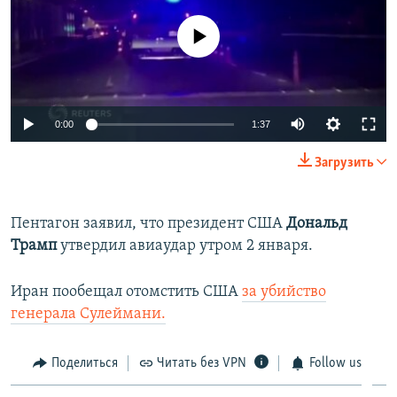
No media source currently available
Auto
0:00
1:37
270p
Загрузить
360p
Auto
270p
360p
404p
404p
Пентагон заявил, что президент США
Дональд
Трамп
утвердил авиаудар утром 2 января.
1080p
1080p
Иран пообещал отомстить США
за убийство
генерала Сулеймани.
Поделиться
Читать без VPN
Follow us