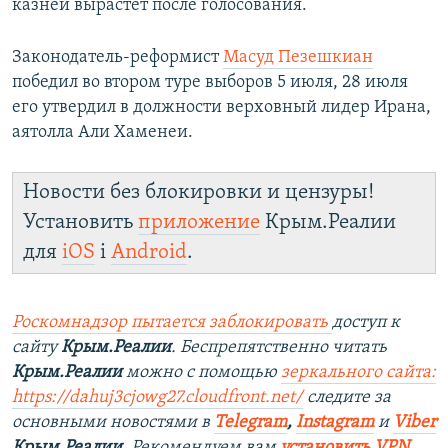
казней вырастет после голосования.
Законодатель-реформист
Масуд Пезешкиан
победил во втором туре выборов 5 июля, 28 июля
его утвердил в должности верховный лидер Ирана,
аятолла Али Хаменеи.
Новости без блокировки и цензуры!
Установить
приложение
Крым.Реалии
для
iOS
і
Android
.
Роскомнадзор пытается заблокировать
доступ к
сайту
Крым.Реалии
. Беспрепятственно читать
Крым.Реалии
можно с помощью
зеркального сайта:
https://dahuj3cjowg27.cloudfront.net/
следите за
основными новостями в
Telegram
,
Instagram
и
Viber
Крым.Реалии
. Рекомендуем вам
установить VPN
.