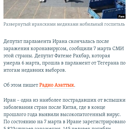
ПРИСОЕДИНЯЙТЕСЬ!
ПОБЕДИТЕЛЕЙ НЕ СУДЯТ?
КРЫМ.НЕПОКОРЕННЫЙ
Развернутый иранскими медиками мобильный госпиталь
ELIFBE
УКРАИНСКАЯ ПРОБЛЕМА КРЫМА
Депутат парламента Ирана скончалась после
Все сайты RFE/RL
заражения коронавирусом, сообщили 7 марта СМИ
этой страны. Депутат Фатеме Рахбар, которая
умерла 6 марта, прошла в парламент от Тегерана по
итогам недавних выборов.
Об этом пишет
Радио Азаттык
.
Иран – одна из наиболее пострадавших от вспышки
заболевания стран после Китая, где в конце
прошлого года выявили высокопатогенный вирус.
По состоянию на 7 марта в Иране зарегистрировано