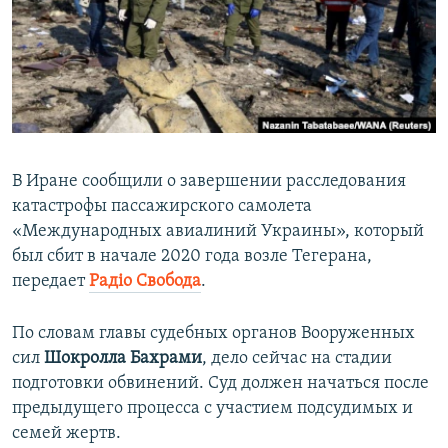
ПРИСОЕДИНЯЙТЕСЬ!
ПОБЕДИТЕЛЕЙ НЕ СУДЯТ?
КРЫМ.НЕПОКОРЕННЫЙ
ELIFBE
УКРАИНСКАЯ ПРОБЛЕМА КРЫМА
Все сайты RFE/RL
В Иране сообщили о завершении расследования
катастрофы пассажирского самолета
«Международных авиалиний Украины», который
был сбит в начале 2020 года возле Тегерана,
передает
Радіо Свобода
.
По словам главы судебных органов Вооруженных
сил
Шокролла Бахрами
, дело сейчас на стадии
подготовки обвинений. Суд должен начаться после
предыдущего процесса с участием подсудимых и
семей жертв.