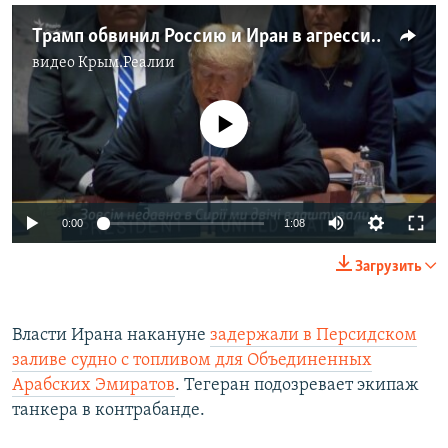
Трамп обвинил Россию и Иран в агрессивных действиях в Сирии (видео)
видео
Крым.Реалии
No media source currently available
0:00
1:08
Загрузить
Власти Ирана накануне
задержали в Персидском
заливе судно с топливом для Объединенных
Арабских Эмиратов
. Тегеран подозревает экипаж
танкера в контрабанде.