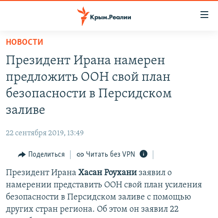
Доступность
ссылки
Вернуться
НОВОСТИ
к
НОВОСТИ
Президент Ирана намерен
основному
СПЕЦПРОЕКТЫ
содержанию
предложить ООН свой план
ВОДА
Вернутся
ГРУЗ 200
безопасности в Персидском
к
ИСТОРИЯ
КАРТА ВОЕННЫХ ОБЪЕКТОВ КРЫМА
заливе
главной
ЕЩЕ
11 ЛЕТ ОККУПАЦИИ КРЫМА. 11 ИСТОРИЙ СОПРОТИВЛЕНИЯ
навигации
22 сентября 2019, 13:49
Вернутся
РАДІО СВОБОДА
ИНТЕРАКТИВ
к
Поделиться
Читать без VPN
КАК ОБОЙТИ БЛОКИРОВКУ
ИНФОГРАФИКА
поиску
Президент Ирана
Хасан Роухани
заявил о
ТЕЛЕПРОЕКТ КРЫМ.РЕАЛИИ
Українською
намерении представить ООН свой план усиления
СОВЕТЫ ПРАВОЗАЩИТНИКОВ
безопасности в Персидском заливе с помощью
Qırımtatar
других стран региона. Об этом он заявил 22
ПРОПАВШИЕ БЕЗ ВЕСТИ