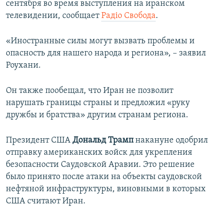
сентября во время выступления на иранском
ПРИСОЕДИНЯЙТЕСЬ!
ПОБЕДИТЕЛЕЙ НЕ СУДЯТ?
телевидении, сообщает
Радiо Свобода
.
КРЫМ.НЕПОКОРЕННЫЙ
«Иностранные силы могут вызвать проблемы и
ELIFBE
опасность для нашего народа и региона», – заявил
УКРАИНСКАЯ ПРОБЛЕМА КРЫМА
Роухани.
Все сайты RFE/RL
Он также пообещал, что Иран не позволит
нарушать границы страны и предложил «руку
дружбы и братства» другим странам региона.
Президент США
Дональд Трамп
накануне одобрил
отправку американских войск для укрепления
безопасности Саудовской Аравии. Это решение
было принято после атаки на объекты саудовской
нефтяной инфраструктуры, виновными в которых
США считают Иран.