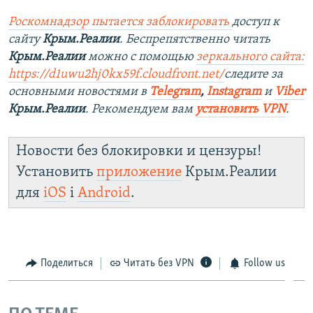
Роскомнадзор пытается заблокировать
доступ к
сайту
Крым.Реалии
. Беспрепятственно читать
Крым.Реалии
можно с помощью
зеркального сайта:
https://d1uwu2hj0kx59f.cloudfront.net/
следите за
основными новостями в
Telegram
,
Instagram
и
Viber
Крым.Реалии
. Рекомендуем вам
установить VPN
.
Новости без блокировки и цензуры!
Установить
приложение
Крым.Реалии
для
iOS
і
Android
.
Поделиться
Читать без VPN
Follow us