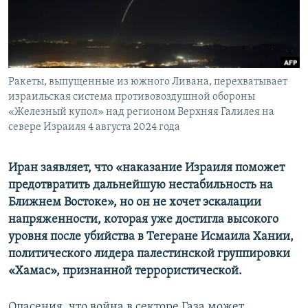
ПРИСОЕДИНЯЙТЕСЬ!
ПОБЕДИТЕЛЕЙ НЕ СУДЯТ?
КРЫМ.НЕПОКОРЕННЫЙ
ELIFBE
Ракеты, выпущенные из южного Ливана, перехватывает
УКРАИНСКАЯ ПРОБЛЕМА КРЫМА
израильская система противовоздушной обороны
Все сайты RFE/RL
«Железный купол» над регионом Верхняя Галилея на
севере Израиля 4 августа 2024 года
Иран заявляет, что «наказание Израиля поможет
предотвратить дальнейшую нестабильность на
Ближнем Востоке», но он не хочет эскалации
напряженности, которая уже достигла высокого
уровня после убийства в Тегеране Исмаила Хании,
политического лидера палестинской группировки
«Хамас», признанной террористической.
Опасения, что война в секторе Газа может