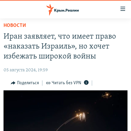
Доступность
ссылки
Вернуться
НОВОСТИ
к
НОВОСТИ
Иран заявляет, что имеет право
основному
СПЕЦПРОЕКТЫ
содержанию
«наказать Израиль», но хочет
ВОДА
Вернутся
ГРУЗ 200
избежать широкой войны
к
ИСТОРИЯ
КАРТА ВОЕННЫХ ОБЪЕКТОВ КРЫМА
главной
05 августа 2024, 19:59
ЕЩЕ
11 ЛЕТ ОККУПАЦИИ КРЫМА. 11 ИСТОРИЙ СОПРОТИВЛЕНИЯ
навигации
Вернутся
Поделиться
Читать без VPN
РАДІО СВОБОДА
ИНТЕРАКТИВ
к
КАК ОБОЙТИ БЛОКИРОВКУ
ИНФОГРАФИКА
поиску
ТЕЛЕПРОЕКТ КРЫМ.РЕАЛИИ
Українською
СОВЕТЫ ПРАВОЗАЩИТНИКОВ
Qırımtatar
ПРОПАВШИЕ БЕЗ ВЕСТИ