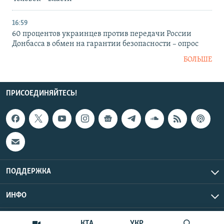
16:59
60 процентов украинцев против передачи России
Донбасса в обмен на гарантии безопасности – опрос
БОЛЬШЕ
ПРИСОЕДИНЯЙТЕСЬ!
ПОДДЕРЖКА
ИНФО
UTC+3
Copyright Крым.Реалии, 2026 | Все права защищены.
КТА
УКР