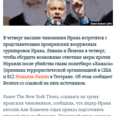
ПРИСОЕДИНЯЙТЕСЬ!
ПОБЕДИТЕЛЕЙ НЕ СУДЯТ?
КРЫМ.НЕПОКОРЕННЫЙ
ELIFBE
УКРАИНСКАЯ ПРОБЛЕМА КРЫМА
В четверг высшие чиновники Ирана встретятся с
Все сайты RFE/RL
представителями проиранских вооруженых
группировок Ирака, Ливана и Йемена в четверг,
чтобы обсудить возможные ответные меры против
Израиля после убийства главы политбюро «Хамаса»
(признана террористической организацией в США
и ЕС)
Исмаила Хании
в Тегеране. Об этом сообщает
Reuters со ссылкой на пять источников.
Ранее The New York Times, ссылаясь на троих
иранских чиновников, сообщила, что лидер Ирана
аятолла Али Хаменеи отдал приказ подготовить