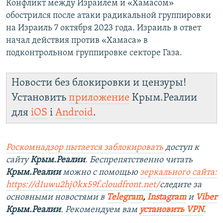
Конфликт между Израилем и «Хамасом»
обострился после атаки радикальной группировки
на Израиль 7 октября 2023 года. Израиль в ответ
начал действия против «Хамаса» в
подконтрольном группировке секторе Газа.
Новости без блокировки и цензуры!
Установить
приложение
Крым.Реалии
для
iOS
і
Android
.
Роскомнадзор пытается заблокировать
доступ к
сайту
Крым.Реалии
. Беспрепятственно читать
Крым.Реалии
можно с помощью
зеркального сайта:
https://d1uwu2hj0kx59f.cloudfront.net/
следите за
основными новостями в
Telegram
,
Instagram
и
Viber
Крым.Реалии
. Рекомендуем вам
установить VPN
.