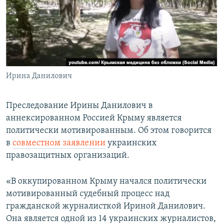
ПРИСОЕДИНЯЙТЕСЬ!
ПОБЕДИТЕЛЕЙ НЕ СУДЯТ?
КРЫМ.НЕПОКОРЕННЫЙ
ELIFBE
УКРАИНСКАЯ ПРОБЛЕМА КРЫМА
Все сайты RFE/RL
Ирина Данилович
Преследование Ирины Данилович в
аннексированном Россией Крыму является
политически мотивированным. Об этом говорится
в
совместном заявлении
украинских
правозащитных организаций.
«В оккупированном Крыму начался политически
мотивированный судебный процесс над
гражданской журналисткой Ириной Данилович.
Она является одной из 14 украинских журналистов,