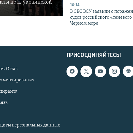
щиты прав украинской
10:14
В СБС ВСУ заявили о пораже
судов российского «теневого 
Черном море
ПРИСОЕДИНЯЙТЕСЬ!
и. О нас
омментирования
опирайта
вязь
ащиты персональных данных