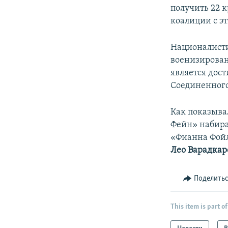
получить 22 
коалиции с э
Националист
военизирован
является дос
Соединенного
Как показыва
Фейн» набира
«Фианна Фойл»
Лео Варадка
Поделить
This item is part of