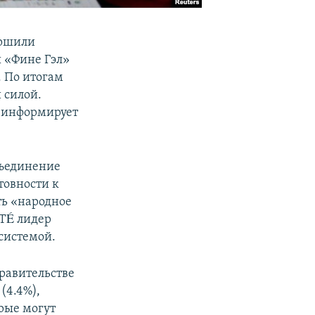
ершили
ы «Фине Гэл»
. По итогам
 силой.
, информирует
бъединение
товности к
ть «народное
RTÉ лидер
системой.
равительстве
(4.4%),
рые могут