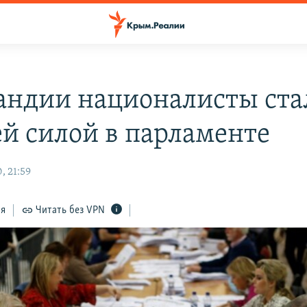
андии националисты ста
ей силой в парламенте
, 21:59
ся
Читать без VPN