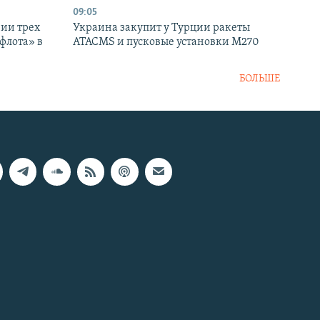
09:05
нии трех
Украина закупит у Турции ракеты
флота» в
ATACMS и пусковые установки M270
БОЛЬШЕ