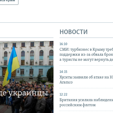
есь Крым
НОВОСТИ
16:10
СМИ: турбизнес в Крыму тре
поддержки из-за обвала бро
а туристы не могут вернуть д
14:15
Хуситы заявили об атаке на 
Aramco
где украинцы
12:22
Британия усилила наблюдени
российским флотом