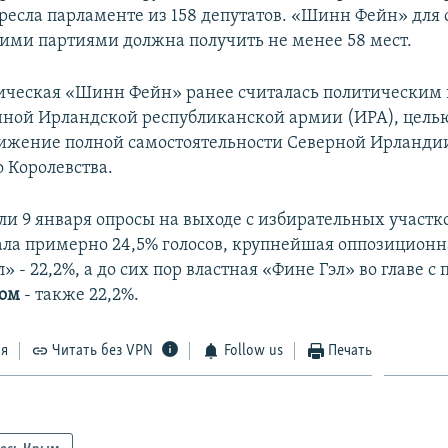
кресла парламенте из 158 депутатов. «Шинн Фейн» для 
тими партиями должна получить не менее 58 мест.
ическая «Шинн Фейн» ранее считалась политическим
ной Ирландской республиканской армии (ИРА), цель
тижение полной самостоятельности Северной Ирландии
 Королевства.
ли 9 января опросы на выходе с избирательных участ
ла примерно 24,5% голосов, крупнейшая оппозиционн
 - 22,2%, а до сих пор властная «Фине Гэл» во главе с
ром
- также 22,2%.
ся
Читать без VPN
Follow us
Печать