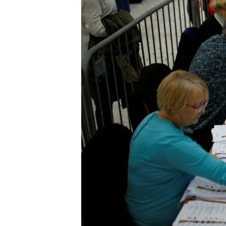
ПОБЕДИТЕЛЕЙ НЕ СУДЯТ?
КРЫМ.НЕПОКОРЕННЫЙ
ELIFBE
УКРАИНСКАЯ ПРОБЛЕМА КРЫМА