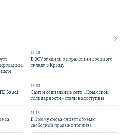
15:10
бует
В ВСУ заявили о поражении военного
нирований,
склада в Крыму
еньги
13:33
НПЗ Saudi
Сайт и социальные сети «Крымской
солидарности» стали недоступны
11:18
е за
В Крыму снова снизят объемы
свободной продажи топлива