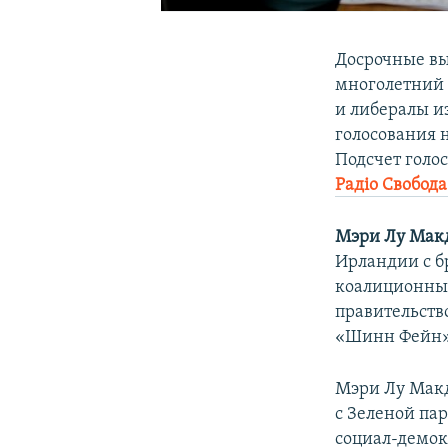
Досрочные вы
многолетний 
и либералы и
голосования 
Подсчет голо
Радіо Свобода
Мэри Лу Мак
Ирландии с б
коалиционных
правительств
«Шинн Фейн» 
Мэри Лу Макд
с Зеленой пар
социал-демок