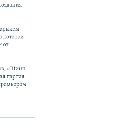
создания
 крылом
ю которой
 от
ков, «Шинн
ая партия
 премьером