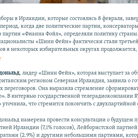
боры в Ирландии, которые состоялись 8 февраля, зав
период, когда две политические партии, консерватор
з партии «Фианна Фойл», определяли политику страны
националисты «Шинн Фейн» фактически стали третьей
сов в некоторых избирательных округах продолжается
.
дональд
, лидер «Шинн Фейн», которая выступает за о
ританским регионом Северная Ирландия, заявила о го
 переговоров. Она выразила стремление сформирова
о». В интервью государственной телерадиокомпании 
уточнила, что стремится покончить с двухпартийной 
ональд намерена провести консультации о будущем п
тией Ирландии (7,1% голосов), Лейбористской партией 
ратами (2.9%) и другими небольшими партиями, кото