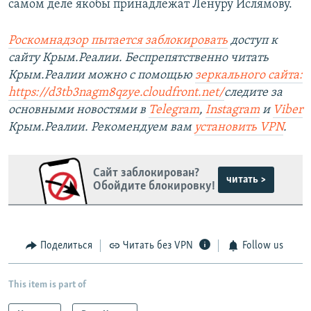
самом деле якобы принадлежат Ленуру Ислямову.
Роскомнадзор пытается заблокировать
доступ к
сайту Крым.Реалии. Беспрепятственно читать
Крым.Реалии можно с помощью
зеркального сайта:
https://d3tb3nagm8qzye.cloudfront.net/
следите за
основными новостями в
Telegram
,
Instagram
и
Viber
Крым.Реалии. Рекомендуем вам
установить VPN
.
Сайт заблокирован?
читать >
Обойдите блокировку!
Поделиться
Читать без VPN
Follow us
This item is part of