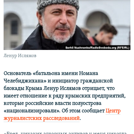
ПРИСОЕДИНЯЙТЕСЬ!
ПОБЕДИТЕЛЕЙ НЕ СУДЯТ?
КРЫМ.НЕПОКОРЕННЫЙ
ELIFBE
УКРАИНСКАЯ ПРОБЛЕМА КРЫМА
Все сайты RFE/RL
Ленур Ислямов
Основатель «батальона имени Номана
Челебиджихана» и инициатор гражданской
блокады Крыма Ленур Ислямов отрицает, что
имеет отношение к ряду крымских предприятий,
которые российские власти полуострова
«национализировали». Об этом сообщает
Центр
журналистских расследований
.