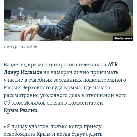
ПРИСОЕДИНЯЙТЕСЬ!
ПОБЕДИТЕЛЕЙ НЕ СУДЯТ?
КРЫМ.НЕПОКОРЕННЫЙ
ELIFBE
УКРАИНСКАЯ ПРОБЛЕМА КРЫМА
Все сайты RFE/RL
Ленур Ислямов
Владелец крымскотатарского телеканала
ATR
Ленур Ислямов
не намерен лично принимать
участие в судебных заседаниях подконтрольного
России Верховного суда Крыма, где начато
рассмотрение уголовного дела в отношении него.
Об этом Ислямов сказал в комментарии
Крым.Реалии.
«Я приму участие, только когда приеду
освобождать Крым и когда будут судить