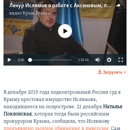
Ленур Ислямов о работе с Аксеновым, политических амбициях и деоккупации Крыма (видео)
видео
Крым.Реалии
No media source currently available
0:00
1:22:10
Загрузить
В декабре 2015 года подконтрольный России суд в
Крыму арестовал имущество Ислямова,
находившееся на полуострове. 21 декабря
Наталья
Поклонская
, которая тогда была российским
прокурором Крыма, сообщила, что Ислямову
предъявлено заочное обвинение в диверсии.
Сам