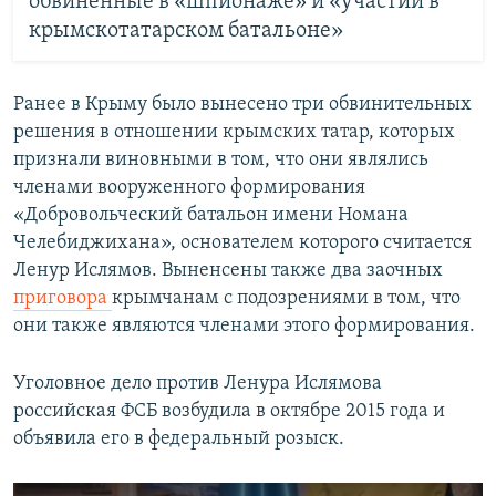
обвиненные в «шпионаже» и «участии в
крымскотатарском батальоне»
Ранее в Крыму было вынесено три обвинительных
решения в отношении крымских татар, которых
признали виновными в том, что они являлись
членами вооруженного формирования
«Добровольческий батальон имени Номана
Челебиджихана», основателем которого считается
Ленур Ислямов. Выненсены также два заочных
приговора
крымчанам с подозрениями в том, что
они также являются членами этого формирования.
Уголовное дело против Ленура Ислямова
российская ФСБ возбудила в октябре 2015 года и
объявила его в федеральный розыск.