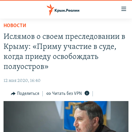
Доступность
ссылки
Вернуться
НОВОСТИ
к
НОВОСТИ
Ислямов о своем преследовании в
основному
СПЕЦПРОЕКТЫ
содержанию
Крыму: «Приму участие в суде,
ВОДА
Вернутся
ГРУЗ 200
когда приеду освобождать
к
ИСТОРИЯ
КАРТА ВОЕННЫХ ОБЪЕКТОВ КРЫМА
полуостров»
главной
ЕЩЕ
11 ЛЕТ ОККУПАЦИИ КРЫМА. 11 ИСТОРИЙ СОПРОТИВЛЕНИЯ
навигации
12 мая 2020, 16:40
Вернутся
РАДІО СВОБОДА
ИНТЕРАКТИВ
к
Поделиться
Читать без VPN
КАК ОБОЙТИ БЛОКИРОВКУ
ИНФОГРАФИКА
поиску
ТЕЛЕПРОЕКТ КРЫМ.РЕАЛИИ
Українською
СОВЕТЫ ПРАВОЗАЩИТНИКОВ
Qırımtatar
ПРОПАВШИЕ БЕЗ ВЕСТИ