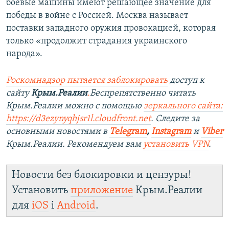
боевые машины имеют решающее значение для
победы в войне с Россией. Москва называет
поставки западного оружия провокацией, которая
только «продолжит страдания украинского
народа».
Роскомнадзор пытается заблокировать
доступ к
сайту
Крым.Реалии
.
Беспрепятственно читать
Крым.Реалии можно с помощью
зеркального сайта:
https://d3ezynyqhjsr1l.cloudfront.net
. Следите за
основными новостями в
Telegram
,
Instagram
и
Viber
Крым.Реалии. Рекомендуем вам
установить VPN
.
Новости без блокировки и цензуры!
Установить
приложение
Крым.Реалии
для
iOS
і
Android
.