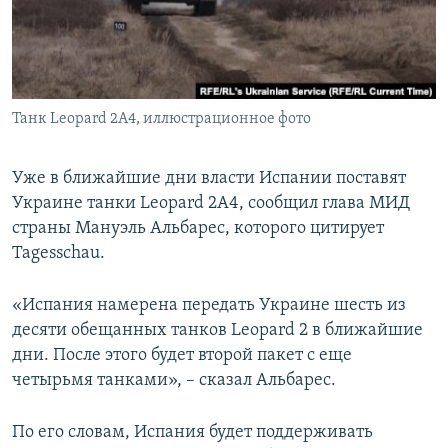
ПРИСОЕДИНЯЙТЕСЬ!
ПОБЕДИТЕЛЕЙ НЕ СУДЯТ?
КРЫМ.НЕПОКОРЕННЫЙ
ELIFBE
Танк Leopard 2A4, иллюстрационное фото
УКРАИНСКАЯ ПРОБЛЕМА КРЫМА
Все сайты RFE/RL
Уже в ближайшие дни власти Испании поставят
Украине танки Leopard 2A4, сообщил глава МИД
страны Мануэль Альбарес, которого цитирует
Tagesschau.
«Испания намерена передать Украине шесть из
десяти обещанных танков Leopard 2 в ближайшие
дни. После этого будет второй пакет с еще
четырьмя танками», – сказал Альбарес.
По его словам, Испания будет поддерживать