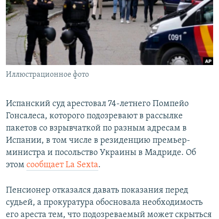
ПРИСОЕДИНЯЙТЕСЬ!
ПОБЕДИТЕЛЕЙ НЕ СУДЯТ?
КРЫМ.НЕПОКОРЕННЫЙ
ELIFBE
УКРАИНСКАЯ ПРОБЛЕМА КРЫМА
Все сайты RFE/RL
Иллюстрационное фото
Испанский суд арестовал 74-летнего Помпейо
Гонсалеса, которого подозревают в рассылке
пакетов со взрывчаткой по разным адресам в
Испании, в том числе в резиденцию премьер-
министра и посольство Украины в Мадриде. Об
этом
сообщает La Sexta
.
Пенсионер отказался давать показания перед
судьей, а прокуратура обосновала необходимость
его ареста тем, что подозреваемый может скрыться