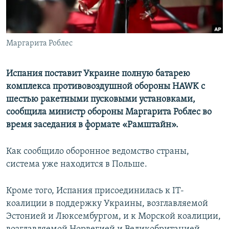
ПРИСОЕДИНЯЙТЕСЬ!
ПОБЕДИТЕЛЕЙ НЕ СУДЯТ?
КРЫМ.НЕПОКОРЕННЫЙ
Маргарита Роблес
ELIFBE
УКРАИНСКАЯ ПРОБЛЕМА КРЫМА
Испания поставит Украине полную батарею
Все сайты RFE/RL
комплекса противовоздушной обороны HAWK с
шестью ракетными пусковыми установками,
сообщила министр обороны Маргарита Роблес во
время заседания в формате «Рамштайн».
Как сообщило оборонное ведомство страны,
система уже находится в Польше.
Кроме того, Испания присоединилась к IT-
коалиции в поддержку Украины, возглавляемой
Эстонией и Люксембургом, и к Морской коалиции,