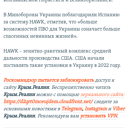
возглавляемой Норвегией и Великобританией.
В Минобороны Украины поблагодарили Испанию
за систему HAWK, отметив, что «больше
возможностей ПВО для Украины означает больше
спасенных невинных жизней».
HAWK – зенитно-ракетный комплекс средней
дальности производства США. США начали
поставлять такие установки в Украину в 2022 году.
Роскомнадзор пытается заблокировать
доступ к
сайту
Крым.Реалии
. Беспрепятственно читать
Крым.Реалии
можно с помощью
зеркального сайта:
https://d2qrt0mceujdem.cloudfront.net/
следите за
основными новостями в
Telegram
,
Instagram
и
Viber
Крым.Реалии
. Рекомендуем вам
установить VPN
.