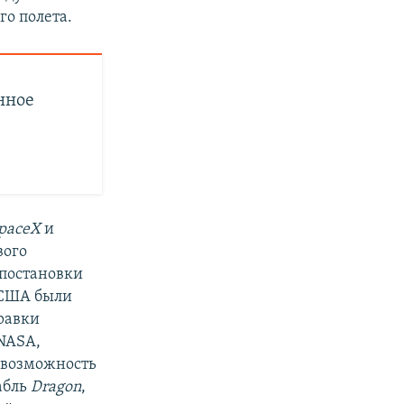
го полета.
нное
paceX
и
вого
 постановки
 США были
равки
NASA,
 возможность
абль
Dragon
,