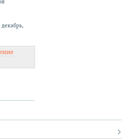
ой
 декабрь,
ение