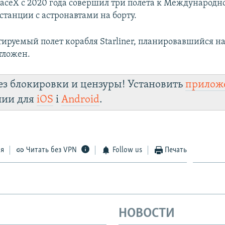
aceX c 2020 года совершил три полета к Международн
станции с астронавтами на борту.
ируемый полет корабля Starliner, планировавшийся на
тложен.
ез блокировки и цензуры! Установить
прилож
лии для
iOS
і
Android
.
ся
Читать без VPN
Follow us
Печать
НОВОСТИ