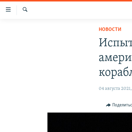
Доступность
ссылки
Искать
Вернуться
НОВОСТИ
НОВОСТИ
к
СПЕЦПРОЕКТЫ
основному
Испыт
содержанию
ВОДА
ГРУЗ 200
Вернутся
амери
ИСТОРИЯ
КАРТА ВОЕННЫХ ОБЪЕКТОВ КРЫМА
к
главной
ЕЩЕ
11 ЛЕТ ОККУПАЦИИ КРЫМА. 11 ИСТОРИЙ
кораб
навигации
СОПРОТИВЛЕНИЯ
РАДІО СВОБОДА
ИНТЕРАКТИВ
Вернутся
04 августа 2021,
к
КАК ОБОЙТИ БЛОКИРОВКУ
ИНФОГРАФИКА
поиску
ТЕЛЕПРОЕКТ КРЫМ.РЕАЛИИ
Поделить
СОВЕТЫ ПРАВОЗАЩИТНИКОВ
ПРОПАВШИЕ БЕЗ ВЕСТИ