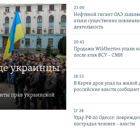
23:00
Нефтяной гигант ОАЭ заявляе
атаки существенно повлияли 
деятельность
20:41
Продажи Wildberries упали н
после атак ВСУ – СМИ
где украинцы
18:53
В Керчи дрон упал на жилой 
российские власти сообщают
щиты прав украинской
17:28
Удар РФ по Одессе: поврежде
пострадал человек – власти