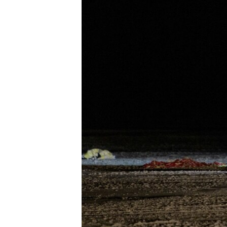
ПОБЕДИТЕЛЕЙ НЕ СУДЯТ?
КРЫМ.НЕПОКОРЕННЫЙ
ELIFBE
УКРАИНСКАЯ ПРОБЛЕМА КРЫМА