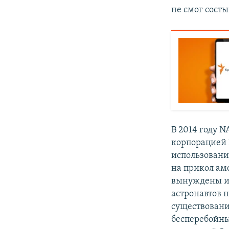
не смог состы
В 2014 году 
корпорацией 
использовани
на прикол ам
вынуждены ис
астронавтов 
существовани
бесперебойны