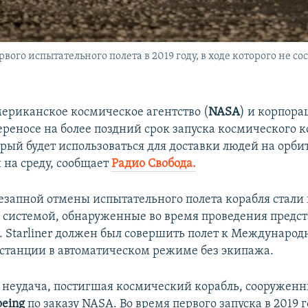
рвого испытательного полета в 2019 году, в ходе которого не 
мериканское космическое агентство (
NASA
) и корпора
ереносе на более поздний срок запуска космического к
орый будет использоваться для доставки людей на орбит
 на среду, сообщает
Радио Свобода.
запной отмены испытательного полета корабля стали
 системой, обнаруженные во время проведения предст
. Starliner должен был совершить полет к Международ
станции в автоматическом режиме без экипажа.
я неудача, постигшая космический корабль, сооружен
oeing
по заказу NASA. Во время первого запуска в 2019 го