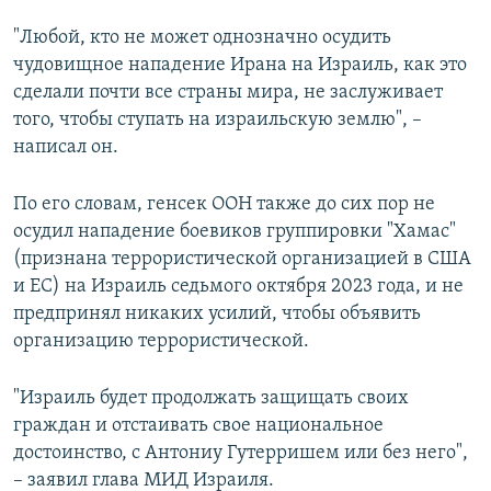
ПРИСОЕДИНЯЙТЕСЬ!
ПОБЕДИТЕЛЕЙ НЕ СУДЯТ?
"Любой, кто не может однозначно осудить
КРЫМ.НЕПОКОРЕННЫЙ
чудовищное нападение Ирана на Израиль, как это
сделали почти все страны мира, не заслуживает
ELIFBE
того, чтобы ступать на израильскую землю", –
УКРАИНСКАЯ ПРОБЛЕМА КРЫМА
написал он.
Все сайты RFE/RL
По его словам, генсек ООН также до сих пор не
осудил нападение боевиков группировки "Хамас"
(признана террористической организацией в США
и ЕС) на Израиль седьмого октября 2023 года, и не
предпринял никаких усилий, чтобы объявить
организацию террористической.
"Израиль будет продолжать защищать своих
граждан и отстаивать свое национальное
достоинство, с Антониу Гутерришем или без него",
– заявил глава МИД Израиля.