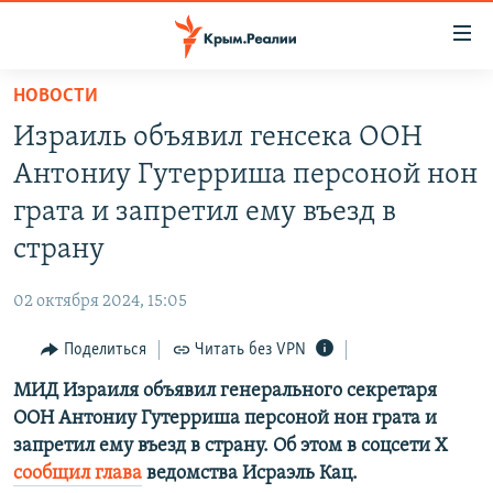
Доступность
ссылки
Вернуться
НОВОСТИ
к
НОВОСТИ
Израиль объявил генсека ООН
основному
СПЕЦПРОЕКТЫ
содержанию
Антониу Гутерриша персоной нон
ВОДА
Вернутся
ГРУЗ 200
грата и запретил ему въезд в
к
ИСТОРИЯ
КАРТА ВОЕННЫХ ОБЪЕКТОВ КРЫМА
страну
главной
ЕЩЕ
11 ЛЕТ ОККУПАЦИИ КРЫМА. 11 ИСТОРИЙ СОПРОТИВЛЕНИЯ
навигации
02 октября 2024, 15:05
Вернутся
РАДІО СВОБОДА
ИНТЕРАКТИВ
к
Поделиться
Читать без VPN
КАК ОБОЙТИ БЛОКИРОВКУ
ИНФОГРАФИКА
поиску
МИД Израиля объявил генерального секретаря
ТЕЛЕПРОЕКТ КРЫМ.РЕАЛИИ
Українською
ООН Антониу Гутерриша персоной нон грата и
СОВЕТЫ ПРАВОЗАЩИТНИКОВ
запретил ему въезд в страну. Об этом в соцсети X
Qırımtatar
сообщил глава
ведомства Исраэль Кац.
ПРОПАВШИЕ БЕЗ ВЕСТИ