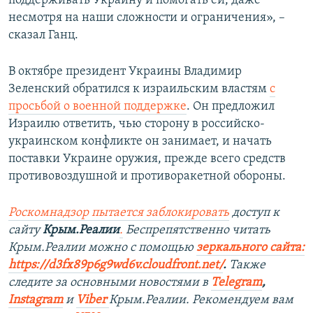
поддерживать Украину и помогать ей, даже
несмотря на наши сложности и ограничения», –
сказал Ганц.
В октябре президент Украины Владимир
Зеленский обратился к израильским властям
с
просьбой о военной поддержке
. Он предложил
Израилю ответить, чью сторону в российско-
украинском конфликте он занимает, и начать
поставки Украине оружия, прежде всего средств
противовоздушной и противоракетной обороны.
Роскомнадзор пытается заблокировать
доступ к
сайту
Крым.Реалии
.
Беспрепятственно читать
Крым.Реалии можно с помощью
зеркального сайта:
https://d3fx89p6g9wd6v.cloudfront.net/
. ​
Также
следите за основными новостями в
Telegram
,
Instagram
и
Viber
Крым.Реалии. Рекомендуем вам