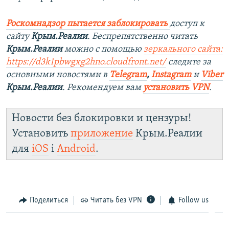
Роскомнадзор пытается заблокировать
доступ к
сайту
Крым.Реалии
. Беспрепятственно читать
Крым.Реалии
можно с помощью
зеркального сайта:
https://d3k1pbwgxg2hno.cloudfront.net/
следите за
основными новостями в
Telegram
,
Instagram
и
Viber
Крым.Реалии
. Рекомендуем вам
установить VPN
.
Новости без блокировки и цензуры!
Установить
приложение
Крым.Реалии
для
iOS
і
Android
.
Поделиться
Читать без VPN
Follow us