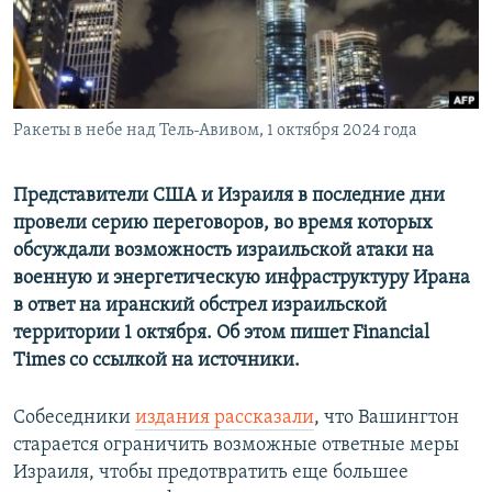
ПРИСОЕДИНЯЙТЕСЬ!
ПОБЕДИТЕЛЕЙ НЕ СУДЯТ?
КРЫМ.НЕПОКОРЕННЫЙ
ELIFBE
Ракеты в небе над Тель-Авивом, 1 октября 2024 года
УКРАИНСКАЯ ПРОБЛЕМА КРЫМА
Все сайты RFE/RL
Представители США и Израиля в последние дни
провели серию переговоров, во время которых
обсуждали возможность израильской атаки на
военную и энергетическую инфраструктуру Ирана
в ответ на иранский обстрел израильской
территории 1 октября. Об этом пишет Financial
Times со ссылкой на источники.
Собеседники
издания рассказали
, что Вашингтон
старается ограничить возможные ответные меры
Израиля, чтобы предотвратить еще большее