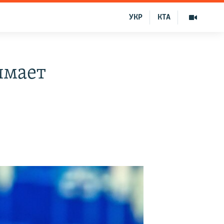
УКР
КТА
имает