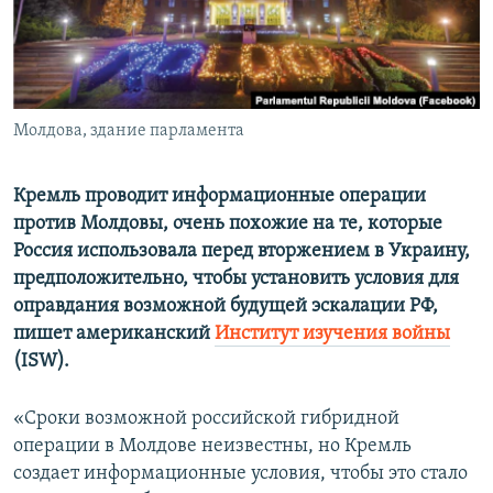
ПРИСОЕДИНЯЙТЕСЬ!
ПОБЕДИТЕЛЕЙ НЕ СУДЯТ?
КРЫМ.НЕПОКОРЕННЫЙ
ELIFBE
Молдова, здание парламента
УКРАИНСКАЯ ПРОБЛЕМА КРЫМА
Все сайты RFE/RL
Кремль проводит информационные операции
против Молдовы, очень похожие на те, которые
Россия использовала перед вторжением в Украину,
предположительно, чтобы установить условия для
оправдания возможной будущей эскалации РФ,
пишет американский
Институт изучения войны
(ISW).
«Сроки возможной российской гибридной
операции в Молдове неизвестны, но Кремль
создает информационные условия, чтобы это стало