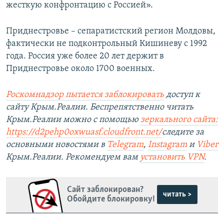
жесткую конфронтацию с Россией».
Приднестровье – сепаратистский регион Молдовы,
фактически не подконтрольный Кишиневу с 1992
года. Россия уже более 20 лет держит в
Приднестровье около 1700 военных.
Роскомнадзор пытается заблокировать
доступ к
сайту Крым.Реалии. Беспрепятственно читать
Крым.Реалии можно с помощью
зеркального сайта:
https://d2pehp0oxwuasf.cloudfront.net/
следите за
основными новостями в
Telegram
,
Instagram
и
Viber
Крым.Реалии. Рекомендуем вам
установить VPN
.
Сайт заблокирован?
читать >
Обойдите блокировку!