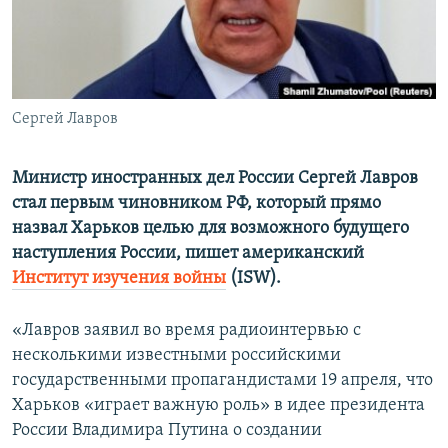
ПРИСОЕДИНЯЙТЕСЬ!
ПОБЕДИТЕЛЕЙ НЕ СУДЯТ?
КРЫМ.НЕПОКОРЕННЫЙ
ELIFBE
Сергей Лавров
УКРАИНСКАЯ ПРОБЛЕМА КРЫМА
Все сайты RFE/RL
Министр иностранных дел России Сергей Лавров
стал первым чиновником РФ, который прямо
назвал Харьков целью для возможного будущего
наступления России, пишет американский
Институт изучения войны
(ISW).
«Лавров заявил во время радиоинтервью с
несколькими известными российскими
государственными пропагандистами 19 апреля, что
Харьков «играет важную роль» в идее президента
России Владимира Путина о создании