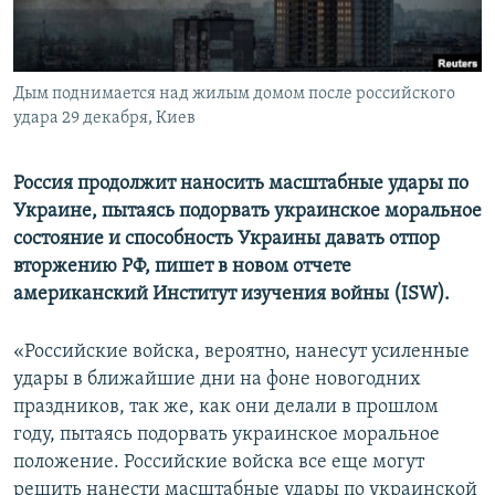
ПРИСОЕДИНЯЙТЕСЬ!
ПОБЕДИТЕЛЕЙ НЕ СУДЯТ?
КРЫМ.НЕПОКОРЕННЫЙ
Дым поднимается над жилым домом после российского
ELIFBE
удара 29 декабря, Киев
УКРАИНСКАЯ ПРОБЛЕМА КРЫМА
Все сайты RFE/RL
Россия продолжит наносить масштабные удары по
Украине, пытаясь подорвать украинское моральное
состояние и способность Украины давать отпор
вторжению РФ, пишет в новом отчете
американский Институт изучения войны (ISW).
«Российские войска, вероятно, нанесут усиленные
удары в ближайшие дни на фоне новогодних
праздников, так же, как они делали в прошлом
году, пытаясь подорвать украинское моральное
положение. Российские войска все еще могут
решить нанести масштабные удары по украинской