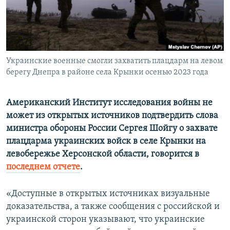
ПРИСОЕДИНЯЙТЕСЬ!
ПОБЕДИТЕЛЕЙ НЕ СУДЯТ?
КРЫМ.НЕПОКОРЕННЫЙ
ELIFBE
Украинские военные смогли захватить плацдарм на левом
УКРАИНСКАЯ ПРОБЛЕМА КРЫМА
берегу Днепра в районе села Крынки осенью 2023 года
Все сайты RFE/RL
Американский Институт исследования войны не
может из открытых источников подтвердить слова
министра обороны России Сергея Шойгу о захвате
плацдарма украинских войск в селе Крынки на
левобережье Херсонской области, говорится в
последнем отчете
.
«Доступные в открытых источниках визуальные
доказательства, а также сообщения с российской и
украинской сторон указывают, что украинские