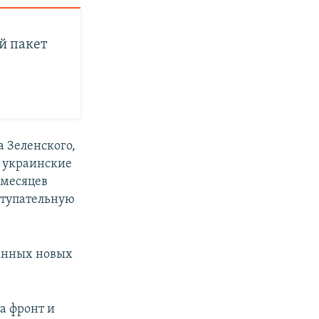
й пакет
 Зеленского,
о украинские
 месяцев
ступательную
ванных новых
а фронт и