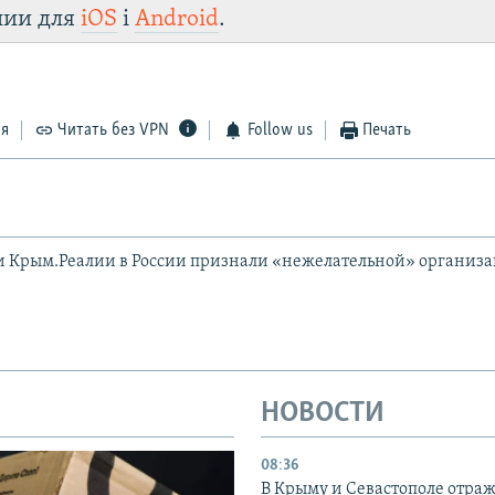
лии для
iOS
і
Android
.
ся
Читать без VPN
Follow us
Печать
и Крым.Реалии в России признали «нежелательной» организ
НОВОСТИ
08:36
В Крыму и Севастополе отраж