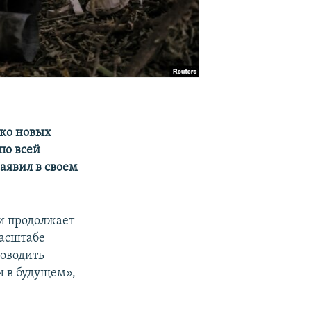
ько новых
по всей
аявил в своем
и продолжает
масштабе
роводить
и в будущем»,