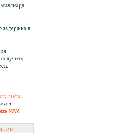
1 миллиард
о задержка в
чил
получить
есть
го сайта:
ми в
ить VPN
.
ение