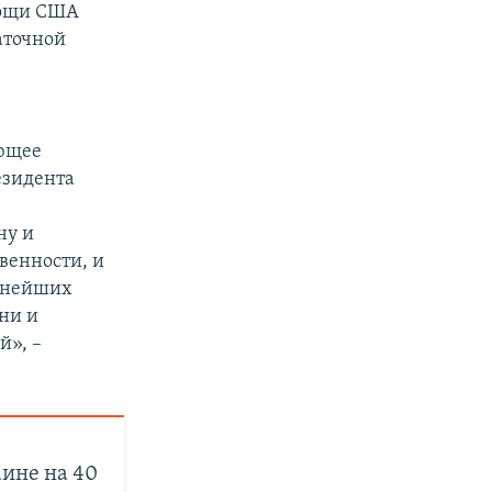
мощи США
аточной
ающее
езидента
ну и
венности, и
льнейших
ни и
й», –
ине на 40