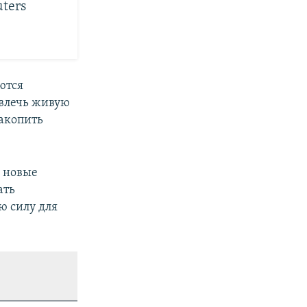
uters
ются
ивлечь живую
накопить
ь новые
ать
ю силу для