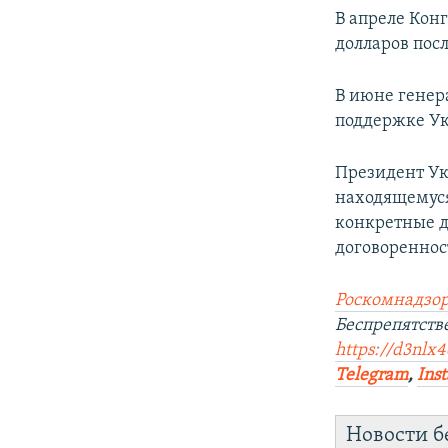
В апреле Кон
долларов пос
В июне генер
поддержке Ук
Президент Ук
находящемус
конкретные да
договореннос
Роскомнадзор
Беспрепятств
https://d3nlx
Telegram
,
Ins
Новости б