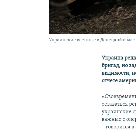
Украинские военные в Донецкой област
Украина реша
бригад, но за
видимости, не
отчете амер
«Своевременн
оставаться р
украинские с
важные с опе
– говорится в