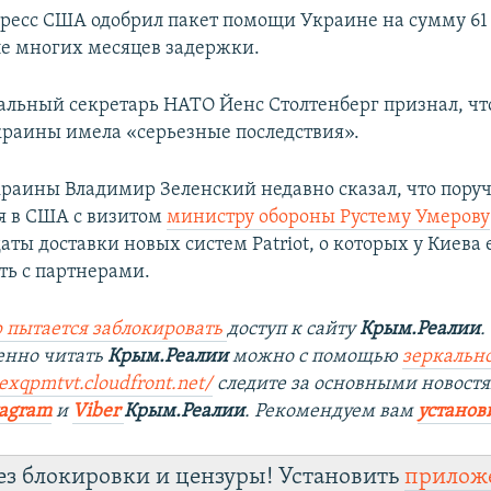
гресс США одобрил пакет помощи Украине на сумму 6
ле многих месяцев задержки.
альный секретарь НАТО Йенс Столтенберг признал, чт
раины имела «серьезные последствия».
раины Владимир Зеленский недавно сказал, что пору
я в США с визитом
министру обороны Рустему Умерову
ты доставки новых систем Patriot, о которых у Киева 
ть с партнерами.
 пытается заблокировать
доступ к сайту
Крым.Реалии
.
енно читать
Крым.Реалии
можно с помощью
зеркально
4exqpmtvt.cloudfront.net/
следите за основными новостя
tagram
и
Viber
Крым.Реалии
. Рекомендуем вам
установ
ез блокировки и цензуры! Установить
прилож