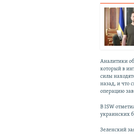
Аналитики об
который в ин
силы находят
назад, и что
операцию зав
В ISW отмети
украинских б
Зеленский за