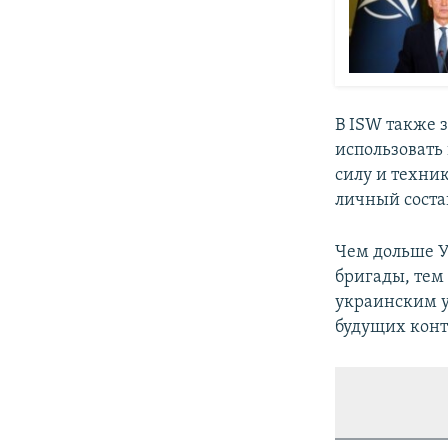
В ISW также з
использовать
силу и техни
личный соста
Чем дольше У
бригады, тем
украинским у
будущих конт