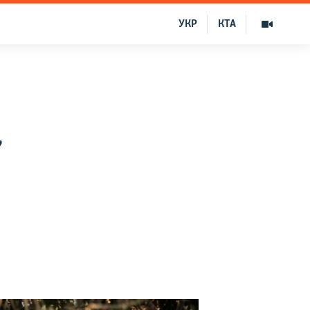
УКР
КТА
,
ы