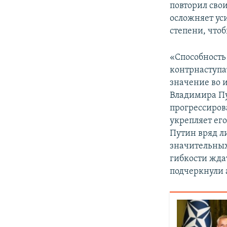
повторил сво
осложняет ус
степени, что
«Способность
контрнаступа
значение во 
Владимира Пу
прогрессирова
укрепляет ег
Путин вряд л
значительных
гибкости жда
подчеркнули 