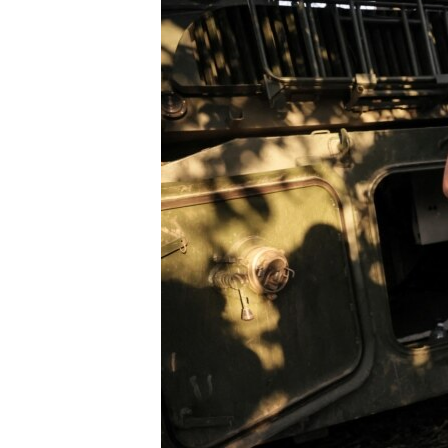
ПОБЕДИТЕЛЕЙ НЕ СУДЯТ?
КРЫМ.НЕПОКОРЕННЫЙ
ELIFBE
УКРАИНСКАЯ ПРОБЛЕМА КРЫМА