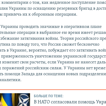
и комментарии о том, как медленное поступление по
илия Украины по оснащению резервных бригад в дост
бы привлечь их к оборонным операциям.
 Украины проводить значимые в оперативном плане
тельные операции в выбранное ею время имеет реш
избежание затягивания войны. Теория российского пр
тина по поводу того, что Россия сможет бесконечно
ть в Украине, вероятно, побуждает его затягивать вой
о приверженность уничтожению украинской государст
и изменит свои расчеты, если Украина не нанесет да
 поражений российским силам. У Украины нет време
ть помощи Запада для оснащения новых подразделени
аналитики.
БОЛЬШЕ ПО ТЕМЕ:
В НАТО согласовали помощь Укра