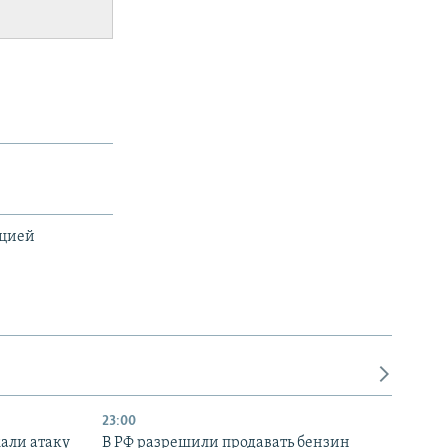
ацией
23:00
али атаку
В РФ разрешили продавать бензин