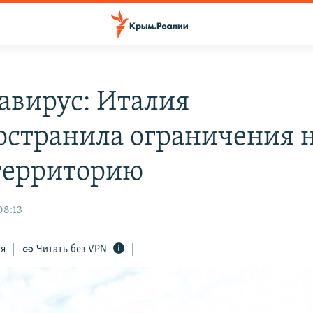
авирус: Италия
остранила ограничения 
территорию
08:13
ся
Читать без VPN