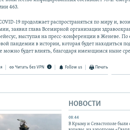
лии 463.
COVID-19 продолжает распространяться по миру и, воз
мии, заявил глава Всемирной организации здравоохра
ейесус, выступая на пресс-конференции в Женеве. По 
рвой пандемии в истории, которая будет находиться по
ие можно будет влиять, благодаря имеющимся ныне ср
ся
Читать без VPN
Follow us
Печать
НОВОСТИ
08:44
В Крыму и Севастополе были
взрывы, на аэродроме «Гвар