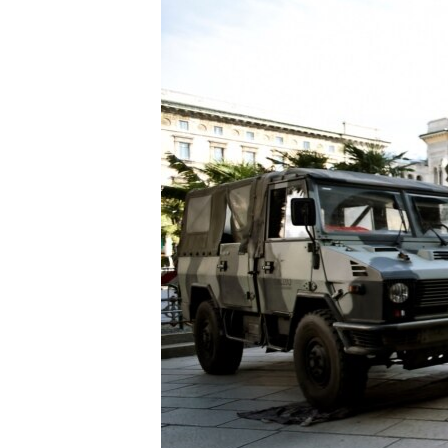
ПОБЕДИТЕЛЕЙ НЕ СУДЯТ?
КРЫМ.НЕПОКОРЕННЫЙ
ELIFBE
УКРАИНСКАЯ ПРОБЛЕМА КРЫМА