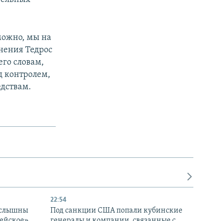
можно, мы на
нения Тедрос
его словам,
д контролем,
едствам.
22:54
 слышны
Под санкции США попали кубинские
дейское»
генералы и компании, связанные с