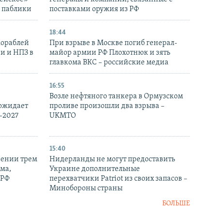
– паблики
поставками оружия из РФ
18:44
кораблей
При взрыве в Москве погиб генерал-
и и НПЗ в
майор армии РФ Плохотнюк и зять
главкома ВКС – российские медиа
16:55
Возле нефтяного танкера в Ормузском
 ожидает
проливе произошли два взрыва –
-2027
UKMTO
15:40
рении трем
Нидерланды не могут предоставить
ма,
Украине дополнительные
 РФ
перехватчики Patriot из своих запасов –
Минобороны страны
БОЛЬШЕ