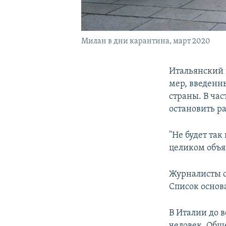
Милан в дни карантина, март 2020
Итальянский
мер, введенн
страны. В час
остановить р
"Не будет та
целиком объя
Журналисты с
Список основ
В Италии до в
человек. Общ