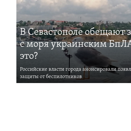
В Севастополе обещают 
с моря украинским БпЛА
это?
Российские власти города анонсировали появ
защиты от беспилотников