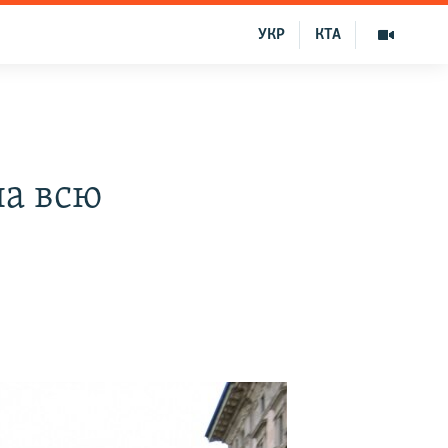
УКР
КТА
на всю