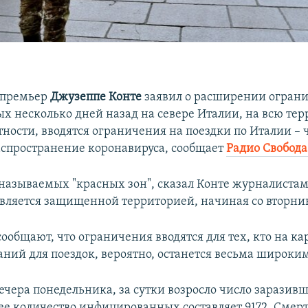
 премьер
Джузеппе Конте
заявил о расширении огран
ых несколько дней назад на севере Италии, на всю те
тности, вводятся ограничения на поездки по Италии – 
аспространение коронавируса, сообщает
Радио Свобода
к называемых "красных зон", сказал Конте журналистам
вляется защищенной территорией, начиная со вторник
ообщают, что ограничения вводятся для тех, кто на ка
аний для поездок, вероятно, останется весьма широки
ечера понедельника, за сутки возросло число заразивш
ее количество инфицированных составляет 9172. Смер