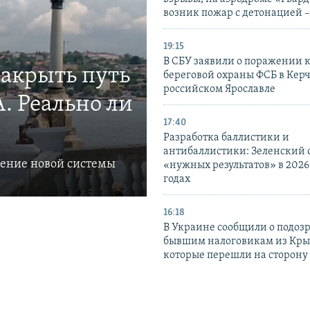
возник пожар с детонацией 
19:15
В СБУ заявили о поражении 
закрыть путь
береговой охраны ФСБ в Керч
российском Ярославле
. Реально ли
17:40
Разработка баллистики и
антибаллистики: Зеленский
ление новой системы
«нужных результатов» в 2026
годах
16:18
В Украине сообщили о подоз
бывшим налоговикам из Кры
которые перешли на сторону