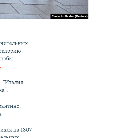
ичительных
рриторию
чтобы
.
. "Италия
а".
рантине.
м.
ихся на 1807
тельных