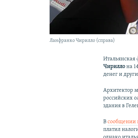
Ланфранко Чирилло (справа)
Итальянская 
Чирилло
на 1
денег и друг
Архитектор мн
российских о
здания в Геле
В
сообщении 
платил налоги
однако италь