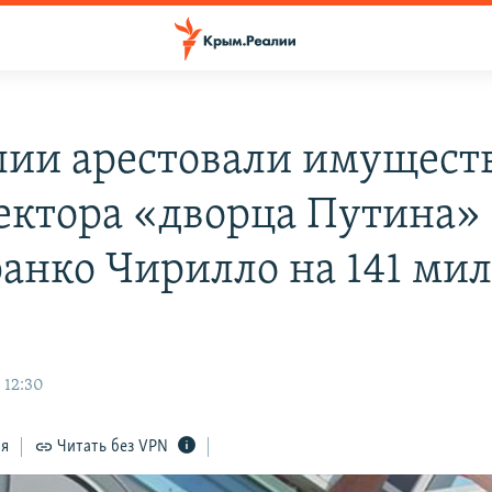
лии арестовали имущест
ектора «дворца Путина»
анко Чирилло на 141 ми
 12:30
ся
Читать без VPN