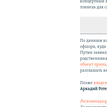
концертный з
тоннель для с
По данным ко
офшора, куда
Путин заявил,
родственника
объект прин
разглашать им
Позже
владел
Аркадий Роте
Роскомнадзор