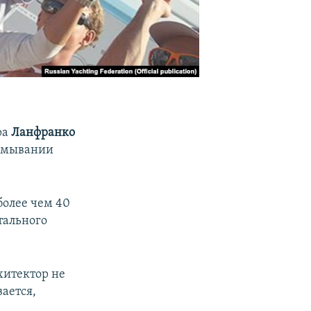
ра
Ланфранко
отмывании
более чем 40
тального
хитектор не
вается,