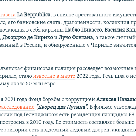
газета
La Reppublica
, в списке арестованного имущест
ло, его банковские счета, драгоценности, коллекция 
ключающая в себя картины
Пабло Пикассо
,
Василия Кан
,
Джорджо де Кирико
и
Лучо Фонтана
, а также личный
ванный в России, и обнаруженные у Чирилло значит
тальянская финансовая полиция расследует возможные
рилло, стало
известно в марте
2022 года. Речь шла о н
мму около 50 млн евро.
ря 2021 года Фонд борьбы с коррупцией
Алексея Наваль
расследование
"Дворец для Путина"
. В фильме утвержда
оссии под Геленджиком есть резиденция площадью 68 
построена в 2010 году. Ее стоимость составляет больш
 территории есть подземный ледовый дворец, аквадиск