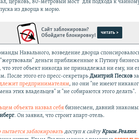
ал, церковь, 80-метровый мост "для подхода к чайном
пуска из дворца к морю.
Сайт заблокирован?
читать >
Обойдите блокировку!
манды Навального, возведение дворца спонсировалось
 "жертвовали" деньги приближенные к Путину бизнес
 что этот объект никогда не принадлежал ни ему, ни 
м. После этого его пресс-секретарь
Дмитрий Песков
за
адлежит предпринимателям
, но они "не имеют никаког
ена этих владельцев" и "не собираются этого делать".
ьцем объекта назвал себя
бизнесмен, давний знакомы
нберг
. Он заявил, что строит апарт-отель.
 пытается заблокировать
доступ к сайту
Крым.Реалии
.