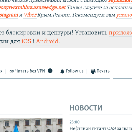
венно читать Крым.Реалии можно с помощью
зеркально
yonyrwxmhbrs.azureedge.net
Также следите за основны
stagram
и
Viber
Крым.Реалии. Рекомендуем вам
устан
ез блокировки и цензуры! Установить
прилож
лии для
iOS
і
Android
.
ся
Читать без VPN
Follow us
Печать
НОВОСТИ
23:00
Нефтяной гигант ОАЭ заявляе