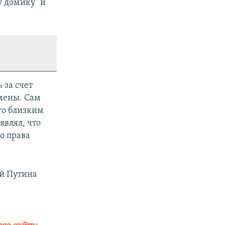
у домику" и
 за счет
мены. Сам
его близким
являл, что
о права
й Путина