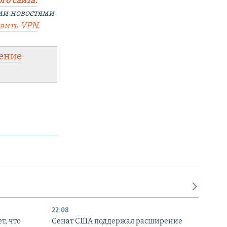
го сайта:
ми новостями
овить VPN
.
ение
22:08
т, что
Сенат США поддержал расширение