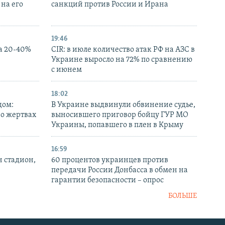
на его
санкций против России и Ирана
19:46
а 20-40%
CIR: в июле количество атак РФ на АЗС в
Украине выросло на 72% по сравнению
с июнем
18:02
дом:
В Украине выдвинули обвинение судье,
 о жертвах
выносившего приговор бойцу ГУР МО
Украины, попавшего в плен в Крыму
16:59
н стадион,
60 процентов украинцев против
передачи России Донбасса в обмен на
гарантии безопасности – опрос
БОЛЬШЕ