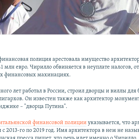
финансовая полиция арестовала имущество архитекто
41 млн евро. Чирилло обвиняется в неуплате налогов, 
их финансовых махинациях.
ого лет работал в России, строил дворцы и виллы для 
лигархов. Он известен также как архитектор монумен
нджике – "дворца Путина".
итальянской финансовой полиции
указывается, что ар
 с 2013-го по 2019 год. Имя архитектора в нем не назы
янская пресса пишет, что речь идет именно о Чирилло.