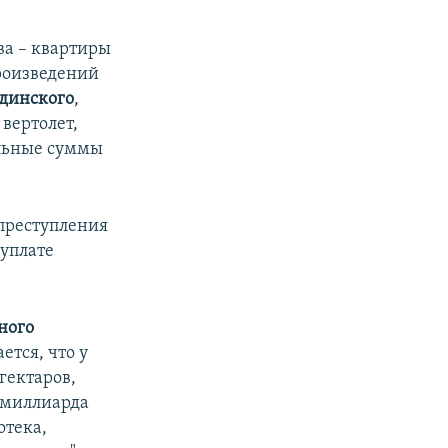
ва – квартиры
произведений
динского
,
 вертолет,
ельные суммы
 преступления
еуплате
ного
ется, что у
гектаров,
е миллиарда
отека,