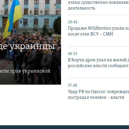
атаки существенно повлияли 
деятельность
20:41
Продажи Wildberries упали н
после атак ВСУ – СМИ
где украинцы
18:53
В Керчи дрон упал на жилой 
российские власти сообщают
щиты прав украинской
17:28
Удар РФ по Одессе: поврежде
пострадал человек – власти