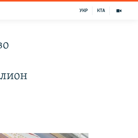
УКР
КТА
во
ллион