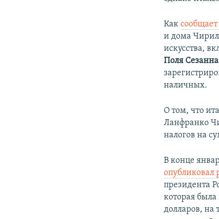
Как
сообщает 
и дома Чирил
искусства, в
Поля Сезанна
зарегистриро
наличных.
О том, что и
Ланфранко Чи
налогов на су
В конце янва
опубликовал 
президента Р
которая была 
долларов, на