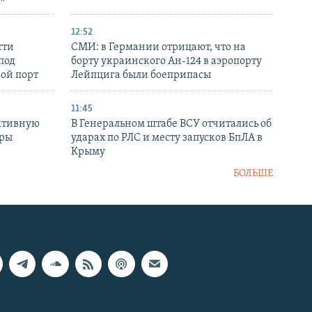
12:52
сти
СМИ: в Германии отрицают, что на
под
борту украинского Ан-124 в аэропорту
кой порт
Лейпцига были боеприпасы
11:45
ктивную
В Генеральном штабе ВСУ отчитались об
уры
ударах по РЛС и месту запусков БпЛА в
в
Крыму
БОЛЬШЕ