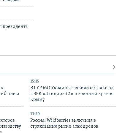
я президента
15:15
 в
В ГУР МО Украины заявили об атаке на
огибшие и
ПЗРК «Панцирь-С1» и военный кран в
Крыму
13:50
екторов
Россия: Wildberries включила в
оизводству
страхование риски атак дронов
р»