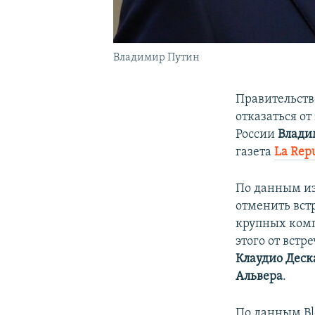
Владимир Путин
Правительств
отказаться о
России
Влади
газета
La Rep
По данным из
отменить вст
крупных комп
этого от вст
Клаудио Деск
Альвера
.
По данным Bl