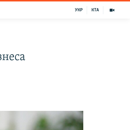
УКР
КТА
знеса