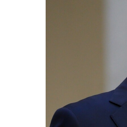
ПОБЕДИТЕЛЕЙ НЕ СУДЯТ?
КРЫМ.НЕПОКОРЕННЫЙ
ELIFBE
УКРАИНСКАЯ ПРОБЛЕМА КРЫМА