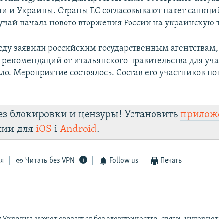
ии и Украины. Страны ЕС согласовывают пакет санкци
учай начала нового вторжения России на украинскую 
реду заявили российским государственным агентствам,
рекомендаций от итальянского правительства для уч
ло. Мероприятие состоялось. Состав его участников по
ез блокировки и цензуры! Установить
прилож
лии для
iOS
і
Android
.
ся
Читать без VPN
Follow us
Печать
 Украина может оказаться без электричества, связи, интернет