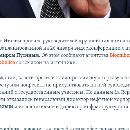
о Италии просило руководителей крупнейших компан
т запланированной на 26 января видеоконференции с 
миром Путиным
. Об этом сообщают агентства
Bloombe
ubblica
со ссылкой на источники.
даний, власти просили Итало-российскую торговую па
речу или попросить не присутствовать на ней руководи
аний с государственным участием. По данным La Repp
речи отказались генеральный директор нефтяной корпо
альци
и исполнительный директор инфраструктурной
oomberg, поводом для просьбы стало обострение ситуа