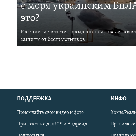
с моря украинским БпЛА
это?
Российские власти города анонсировали появ
защиты от беспилотников
ПОДДЕРЖКА
ИНФО
Українською
Присылайте свои видео и фото
Крым.Реали
Qırımtatar
Приложение для iOS и Андроид
Правила к
Подписаться
Правила к