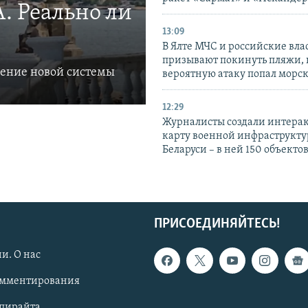
. Реально ли
13:09
В Ялте МЧС и российские вла
призывают покинуть пляжи, 
ление новой системы
вероятную атаку попал морс
12:29
Журналисты создали интера
карту военной инфраструкт
Беларуси – в ней 150 объекто
ПРИСОЕДИНЯЙТЕСЬ!
и. О нас
омментирования
опирайта