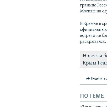
границе Росс
Москвы на сл
В Кремле в с
официальных 
встречи не бы
раскрывался.
Новости б
Крым.Реа
Поделить
ПО ТЕМЕ
«В один момент