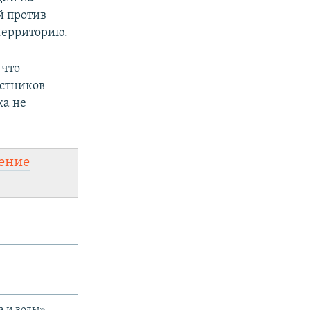
й против
территорию.
 что
астников
ка не
ение
а и воды»