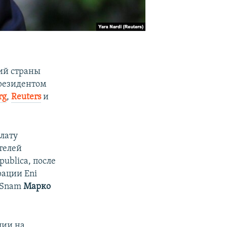
ий страны
президентом
rg
,
Reuters
и
лату
телей
ublica, после
рации Eni
 Snam
Марко
ции на