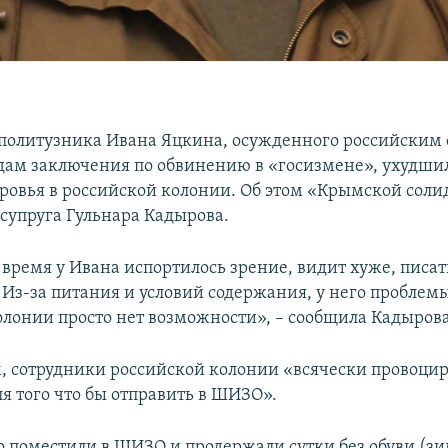
политузника Ивана Яцкина, осужденного российским 
одам заключения по обвинению в «госизмене», ухудши
оровья в российской колонии. Об этом «Крымской сол
 супруга Гульнара Кадырова.
время у Ивана испортилось зрение, видит хуже, писат
 Из-за питания и условий содержания, у него проблемы
колонии просто нет возможности», – сообщила Кадырова
, сотрудники российской колонии «всячески провоци
я того что бы отправить в ШИЗО».
 поместили в ШИЗО и продержали сутки без обуви (зи