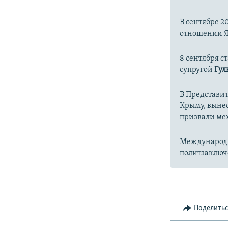
В сентябре 2
отношении Я
8 сентября ст
супругой
Гул
В Представи
Крыму, вын
призвали ме
Международ
политзаклю
Поделить