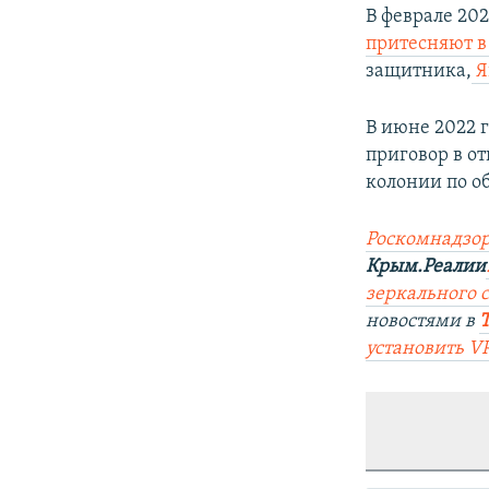
В феврале 20
притесняют в
защитника,
Я
В июне 2022 
приговор в о
колонии по о
Роскомнадзор
Крым.Реалии
зеркального с
новостями в
установить V