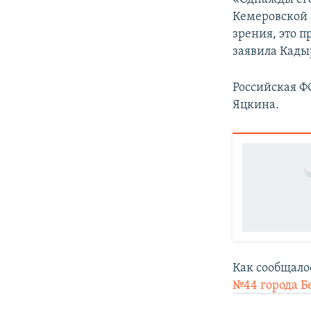
Кемеровской о
зрения, это 
заявила Кады
Российская Ф
Яцкина.
Как сообщало
№44 города Б