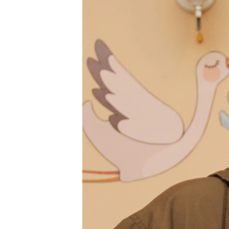
ПОБЕДИТЕЛЕЙ НЕ СУДЯТ?
КРЫМ.НЕПОКОРЕННЫЙ
ELIFBE
УКРАИНСКАЯ ПРОБЛЕМА КРЫМА