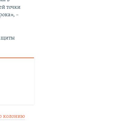
ей точки
ока», –
защиты
ю колонию