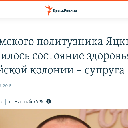
мского политузника Яцк
илось состояние здоровь
йской колонии – супруга
, 20:54
ся
Читать без VPN