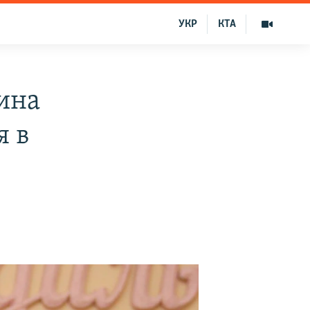
УКР
КТА
ина
я в