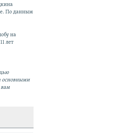
цкина
ие. По данным
обу на
1 лет
ощью
а основными
 вам