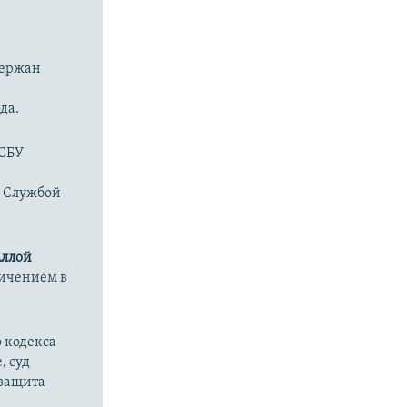
держан
да.
 СБУ
о Службой
ллой
ничением в
 кодекса
, суд
 защита