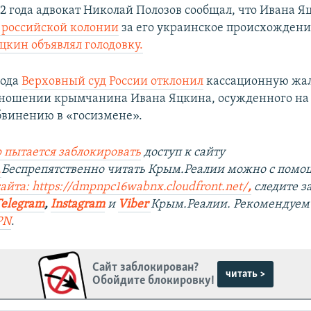
22 года адвокат Николай Полозов сообщал, что Ивана Я
 российской колонии
за его украинское происхожден
цкин объявлял голодовку.
года
Верховный суд России отклонил
кассационную жал
тношении крымчанина Ивана Яцкина, осужденного на 1
бвинению в «госизмене».
 пытается заблокировать
доступ к сайту
.
Беспрепятственно читать Крым.Реалии можно с пом
айта: https://dmpnpc16wabnx.cloudfront.net/
,
следите з
Telegram
,
Instagram
и
Viber
Крым.Реалии. Рекомендуем
PN
.
Сайт заблокирован?
читать >
Обойдите блокировку!