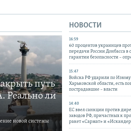
НОВОСТИ
16:59
60 процентов украинцев про
передачи России Донбасса в 
гарантии безопасности – опр
15:47
Войска РФ ударили по Изюму
закрыть путь
Харьковской области, есть п
пострадавшие – власти
. Реально ли
14:40
ЕС ввел санкции против дир
заводов РФ, причастных к пр
ление новой системы
ракет «Сармат» и «Исканде