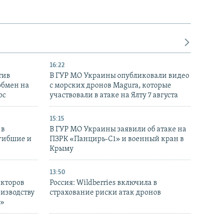
16:22
тив
В ГУР МО Украины опубликовали видео
обмен на
с морских дронов Magura, которые
ос
участвовали в атаке на Ялту 7 августа
15:15
 в
В ГУР МО Украины заявили об атаке на
огибшие и
ПЗРК «Панцирь-С1» и военный кран в
Крыму
13:50
екторов
Россия: Wildberries включила в
оизводству
страхование риски атак дронов
р»