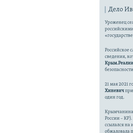
Дело Ив
Уроженец се
российскими 
«государств
Российское с
сведения, ко
Крым.Реали
безопасност
21 мая 2021 
Хиневич
при
один год.
Крымчанина о
России – КР)
ссылался на 
обжаловала 