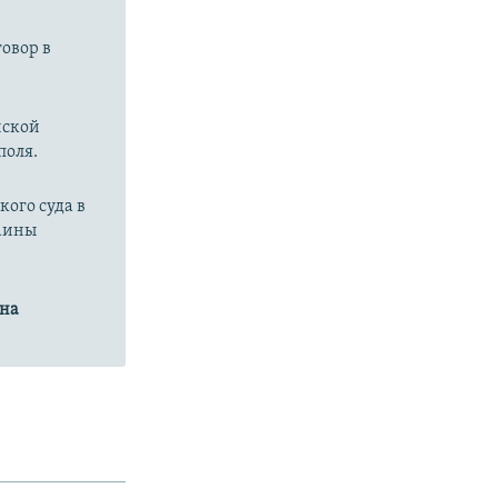
говор в
нской
поля.
ого суда в
раины
на