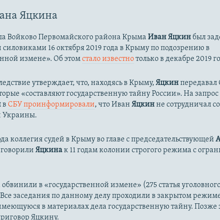
ана Яцкина
ла Войково Первомайского района Крыма
Иван Яцкин
был за
силовиками 16 октября 2019 года в Крыму по подозрению в
енной измене». Об этом
стало известно
только в декабре 2019 го
ледствие утверждает, что, находясь в Крыму,
Яцкин
передавал
торые «составляют государственную тайну России». На запрос
и
в
СБУ проинформировали
, что Иван
Яцкин
не сотрудничал с
и Украины.
года коллегия судей в Крыму во главе с председательствующей
А
говорили
Яцкина
к 11 годам колонии строгого режима с огра
бвинили в «государственной измене» (275 статья уголовного
. Все заседания по данному делу проходили в закрытом режиме
имеющуюся в материалах дела государственную тайну. Позже
приговор Яцкину.