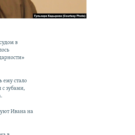
судом в
лось
идарности»
ь ему стало
 с зубами,
.
руют Ивана на
ма в