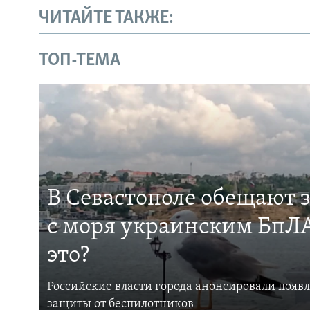
ЧИТАЙТЕ ТАКЖЕ:
ТОП-ТЕМА
В Севастополе обещают 
с моря украинским БпЛА
это?
Российские власти города анонсировали появ
защиты от беспилотников