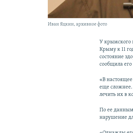
Иван Яцкин, архивное фото
У крымского 
Крыму к 11 г
состояние зд
сообщила его
«В настоящее 
еще сложнее.
лечить их в 
По ее данным
нарушение дл
«Однажды его