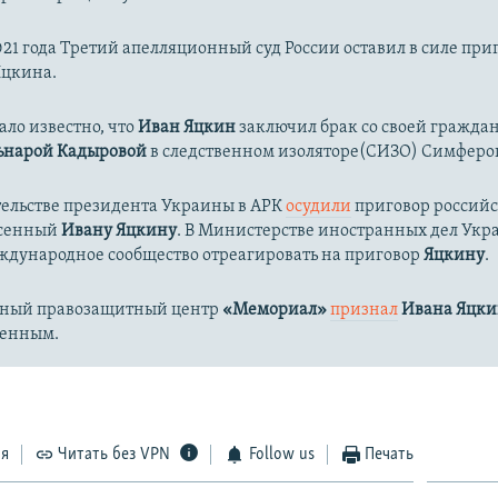
021 года Третий апелляционный суд России оставил в силе при
цкина.
ало известно, что
Иван Яцкин
заключил брак со своей гражда
ьнарой Кадыровой
в следственном изоляторе(СИЗО) Симферо
тельстве президента Украины в АРК
осудили
приговор российск
есенный
Ивану Яцкину
. В Министерстве иностранных дел Ук
ждународное сообщество отреагировать на приговор
Яцкину
.
ный правозащитный центр
«Мемориал»
признал
Ивана Яцки
ченным.
ся
Читать без VPN
Follow us
Печать