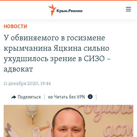
Доступность
ссылки
Вернуться
НОВОСТИ
к
НОВОСТИ
У обвиняемого в госизмене
основному
СПЕЦПРОЕКТЫ
содержанию
крымчанина Яцкина сильно
ВОДА
Вернутся
ГРУЗ 200
ухудшилось зрение в СИЗО –
к
ИСТОРИЯ
КАРТА ВОЕННЫХ ОБЪЕКТОВ КРЫМА
адвокат
главной
ЕЩЕ
11 ЛЕТ ОККУПАЦИИ КРЫМА. 11 ИСТОРИЙ СОПРОТИВЛЕНИЯ
навигации
11 декабря 2020, 19:44
Вернутся
РАДІО СВОБОДА
ИНТЕРАКТИВ
к
Поделиться
Читать без VPN
КАК ОБОЙТИ БЛОКИРОВКУ
ИНФОГРАФИКА
поиску
ТЕЛЕПРОЕКТ КРЫМ.РЕАЛИИ
Українською
СОВЕТЫ ПРАВОЗАЩИТНИКОВ
Qırımtatar
ПРОПАВШИЕ БЕЗ ВЕСТИ