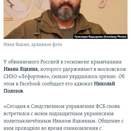
ПРИСОЕДИНЯЙТЕСЬ!
ПОБЕДИТЕЛЕЙ НЕ СУДЯТ?
КРЫМ.НЕПОКОРЕННЫЙ
ELIFBE
УКРАИНСКАЯ ПРОБЛЕМА КРЫМА
Все сайты RFE/RL
Иван Яцкин, архивное фото
У обвиняемого Россией в госизмене крымчанина
Ивана Яцкина
, которого удерживают в московском
СИЗО «Лефортово», сильно ухудшилось зрение. Об
этом в Facebook сообщает его адвокат
Николай
Полозов
.
«Сегодня в Следственном управлении ФСБ снова
встретился с моим подзащитным украинским
политзаключённым Иваном Яцкиным. Общение с
ним проходило во время ознакомления с