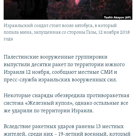
ПРИСОЕДИНЯЙТЕСЬ!
ПОБЕДИТЕЛЕЙ НЕ СУДЯТ?
КРЫМ.НЕПОКОРЕННЫЙ
Израильский солдат стоит возле автобуса, в который
ELIFBE
попала мина, запущенная со стороны Газы, 12 ноября 2018
УКРАИНСКАЯ ПРОБЛЕМА КРЫМА
года
Все сайты RFE/RL
Палестинские вооруженные группировки
выпустили десятки ракет по территории южного
Израиля 12 ноября, сообщают местные СМИ и
пресс-служба израильских вооруженных сил.
Некоторые снаряды обезвредила противоракетная
система «Железный купол», однако остальные все
же ударили по территории Израиля.
Вследствие ракетных ударов ранены 13 местных
жителей, среди них – 19-летний военный, который